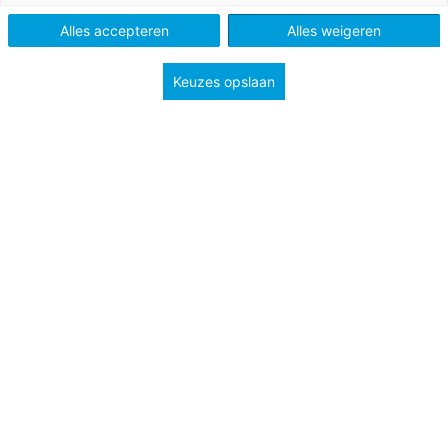
Methode
Peuterplein
Alles accepteren
Alles weigeren
Type
Lessuggesties
Keuzes opslaan
Onderwerp
Creatief
Feest en vakanties
Tags
Kleurplaat