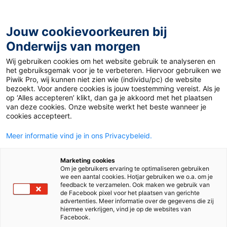
Ga
naar
de
Jouw cookievoorkeuren bij
inhoud
Onderwijs van morgen
Wij gebruiken cookies om het website gebruik te analyseren en
Home
»
Materiaal PO
»
Kleurplaat Raai met vakantie
het gebruiksgemak voor je te verbeteren. Hiervoor gebruiken we
Piwik Pro, wij kunnen niet zien wie (individu/pc) de website
bezoekt. Voor andere cookies is jouw toestemming vereist. Als je
1 juni 2016
Door
de redactie
op ‘Alles accepteren’ klikt, dan ga je akkoord met het plaatsen
Kleurplaat Raai met
van deze cookies. Onze website werkt het beste wanneer je
cookies accepteert.
vakantie
Meer informatie vind je in ons Privacybeleid.
Marketing cookies
Om je gebruikers ervaring te optimaliseren gebruiken
PO
we een aantal cookies. Hotjar gebruiken we o.a. om je
feedback te verzamelen. Ook maken we gebruik van
de Facebook pixel voor het plaatsen van gerichte
advertenties. Meer informatie over de gegevens die zij
Vak
Peuters
hiermee verkrijgen, vind je op de websites van
Facebook.