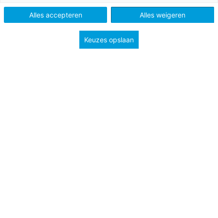
Type
Lessuggesties
Alles accepteren
Alles weigeren
Onderwerp
Creatief
Keuzes opslaan
Groep
3