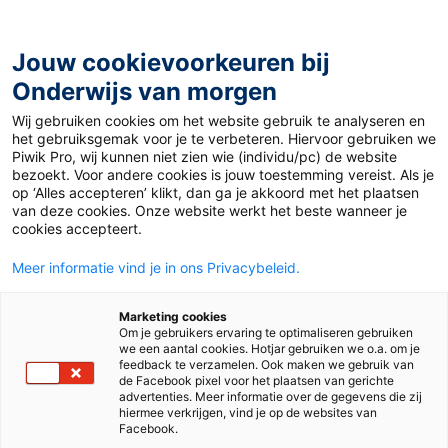
Ga
naar
de
Jouw cookievoorkeuren bij
inhoud
Onderwijs van morgen
Wij gebruiken cookies om het website gebruik te analyseren en
Home
»
Materiaal PO
»
Kaft je boek tot kunstwerk
het gebruiksgemak voor je te verbeteren. Hiervoor gebruiken we
Piwik Pro, wij kunnen niet zien wie (individu/pc) de website
bezoekt. Voor andere cookies is jouw toestemming vereist. Als je
Kaft je boek tot
op ‘Alles accepteren’ klikt, dan ga je akkoord met het plaatsen
van deze cookies. Onze website werkt het beste wanneer je
cookies accepteert.
kunstwerk
Meer informatie vind je in ons Privacybeleid.
PO
Marketing cookies
Om je gebruikers ervaring te optimaliseren gebruiken
we een aantal cookies. Hotjar gebruiken we o.a. om je
feedback te verzamelen. Ook maken we gebruik van
de Facebook pixel voor het plaatsen van gerichte
Vak
Aanvankelijk lezen
advertenties. Meer informatie over de gegevens die zij
hiermee verkrijgen, vind je op de websites van
Methode
Lijn 3
Lijn 3 - 2e editie
Facebook.