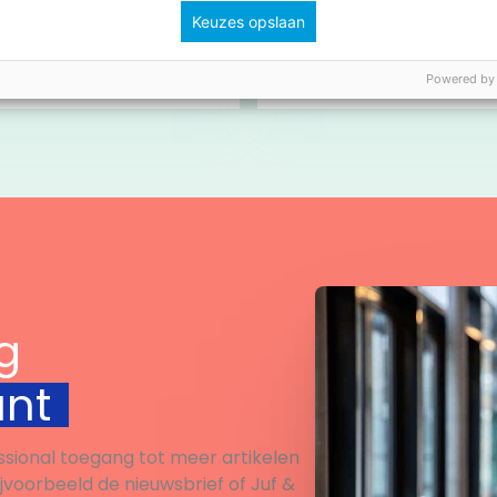
dspannende lees-
Sinterklaas.
Keuzes opslaan
nge! Lukt het jullie om
hallenges te
Powered by
engen? Klaar voor de
… LEES!
Bekijk
Bekijk
g
unt
ssional toegang tot meer artikelen
ijvoorbeeld de nieuwsbrief of Juf &