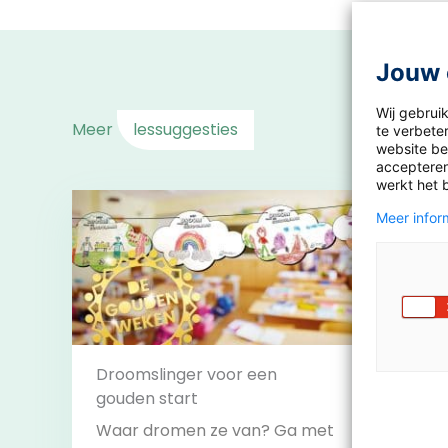
Jouw 
Wij gebrui
Meer
lessuggesties
te verbeter
website bez
accepteren
werkt het 
Meer inform
Droomslinger voor een
gouden start
Leesb
Waar dromen ze van? Ga met
Doe m