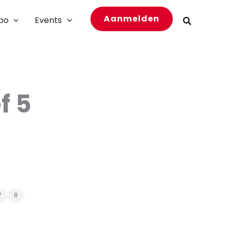
Aanmelden
bo
Events
Zoeken
f 5
7
8