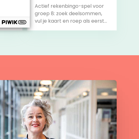
Actief rekenbingo-spel voor
groep 8: zoek deelsommen,
vul je kaart en roep als eerste
‘Bingo!’.
Bekijk