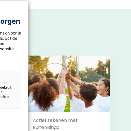
morgen
mak voor je
idu/pc) de
les
website
kies.
 gebruik
er
bsites
nt
Actief rekenen met
BuitenBingo