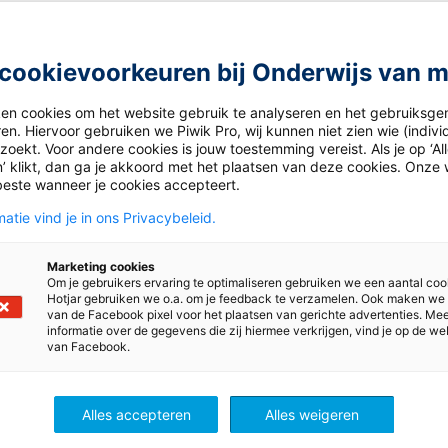
cookievoorkeuren bij Onderwijs van 
ken cookies om het website gebruik te analyseren en het gebruiksge
en. Hiervoor gebruiken we Piwik Pro, wij kunnen niet zien wie (indiv
oekt. Voor andere cookies is jouw toestemming vereist. Als je op ‘Al
’ klikt, dan ga je akkoord met het plaatsen van deze cookies. Onze 
beste wanneer je cookies accepteert.
atie vind je in ons Privacybeleid.
Marketing cookies
Om je gebruikers ervaring te optimaliseren gebruiken we een aantal coo
Hotjar gebruiken we o.a. om je feedback te verzamelen. Ook maken we
van de Facebook pixel voor het plaatsen van gerichte advertenties. Me
informatie over de gegevens die zij hiermee verkrijgen, vind je op de we
van Facebook.
ingo
Lijn 3: aftellen naar de Si
Alles accepteren
Alles weigeren
ee aan de
Aftelkalender naar