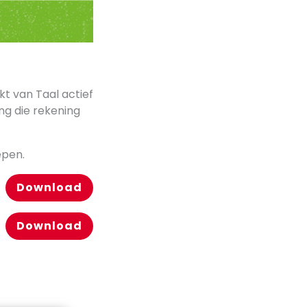
t van Taal actief
ing die rekening
epen.
Download
Download