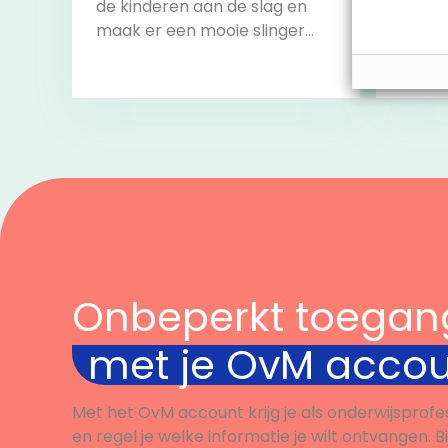
de kinderen aan de slag en
razen
maak er een mooie slinger
challe
van om het lokaal mee te
alle c
versieren.
volbr
start 
Bekijk
Onbeperkt toegan
met je OvM acco
Met het OvM account krijg je als onderwijsprofe
en regel je welke informatie je wilt ontvangen. B