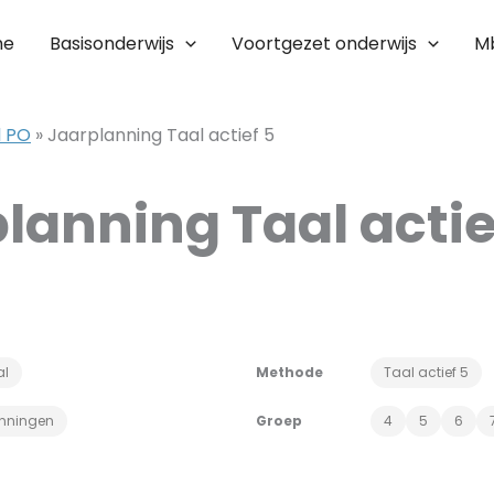
me
Basisonderwijs
Voortgezet onderwijs
M
l PO
»
Jaarplanning Taal actief 5
lanning Taal actie
al
Methode
Taal actief 5
anningen
Groep
4
5
6