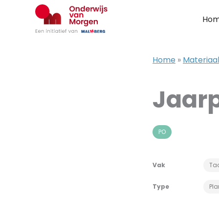
Ga
naar
Ho
de
inhoud
Home
»
Materiaa
Jaarp
PO
Vak
Ta
Type
Pl