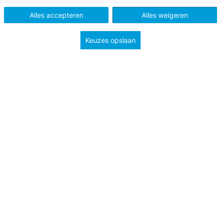
Type
Planningen
Alles accepteren
Alles weigeren
Groep
4
5
6
7
8
Keuzes opslaan