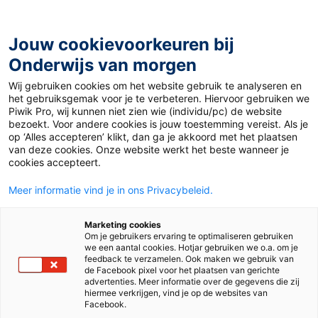
Ga
naar
de
Jouw cookievoorkeuren bij
inhoud
Onderwijs van morgen
Wij gebruiken cookies om het website gebruik te analyseren en
Home
»
Materiaal PO
»
Jaarplanning Karakter
het gebruiksgemak voor je te verbeteren. Hiervoor gebruiken we
Piwik Pro, wij kunnen niet zien wie (individu/pc) de website
bezoekt. Voor andere cookies is jouw toestemming vereist. Als je
Jaarplanning
op ‘Alles accepteren’ klikt, dan ga je akkoord met het plaatsen
van deze cookies. Onze website werkt het beste wanneer je
cookies accepteert.
Karakter
Meer informatie vind je in ons Privacybeleid.
PO
Marketing cookies
Om je gebruikers ervaring te optimaliseren gebruiken
we een aantal cookies. Hotjar gebruiken we o.a. om je
feedback te verzamelen. Ook maken we gebruik van
de Facebook pixel voor het plaatsen van gerichte
Vak
Voortgezet technisch lezen
advertenties. Meer informatie over de gegevens die zij
hiermee verkrijgen, vind je op de websites van
Methode
Karakter
Facebook.