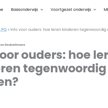
me
Basisonderwijs
Voortgezet onderwijs
M
l PO
»
Info voor ouders: hoe leren kinderen tegenwoordig 
ze Hodzelmans
voor ouders: hoe le
eren tegenwoordig
ren?