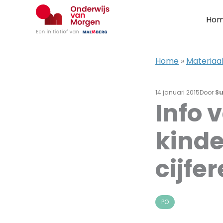
Ga
naar
Ho
de
inhoud
Home
»
Materiaa
14 januari 2015
Door
Su
Info 
kind
cijfe
PO