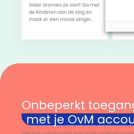
Waar dromen ze van? Ga met
Doe m
de kinderen aan de slag en
razen
maak er een mooie slinger
challe
van om het lokaal mee te
alle c
versieren.
volbr
start 
Bekijk
Onbeperkt toegan
met je OvM acco
Met het OvM account krijg je als onderwijsprofe