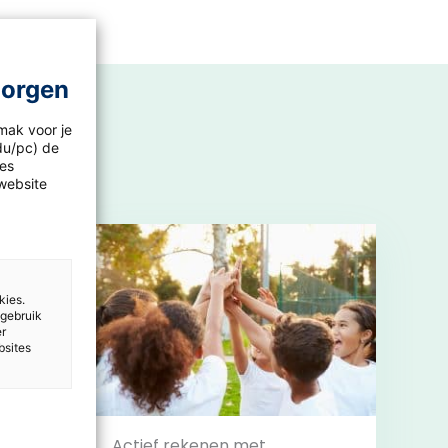
morgen
mak voor je
idu/pc) de
les
website
kies.
 gebruik
er
bsites
nt
Actief rekenen met