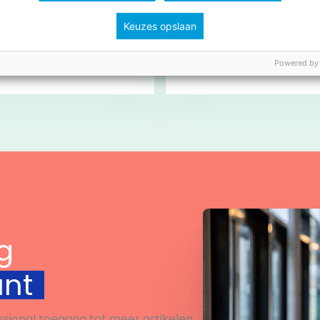
ee aan de
Aftelkalender naar
Keuzes opslaan
dspannende lees-
Sinterklaas.
nge! Lukt het jullie om
Powered by
hallenges te
engen? Klaar voor de
… LEES!
Bekijk
Bekijk
g
unt
ssional toegang tot meer artikelen