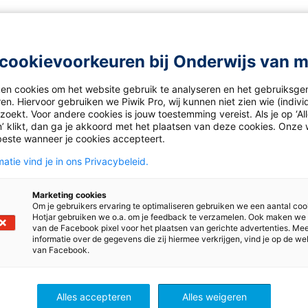
cookievoorkeuren bij Onderwijs van 
ken cookies om het website gebruik te analyseren en het gebruiksge
en. Hiervoor gebruiken we Piwik Pro, wij kunnen niet zien wie (indiv
oekt. Voor andere cookies is jouw toestemming vereist. Als je op ‘Al
’ klikt, dan ga je akkoord met het plaatsen van deze cookies. Onze 
beste wanneer je cookies accepteert.
atie vind je in ons Privacybeleid.
Marketing cookies
Om je gebruikers ervaring te optimaliseren gebruiken we een aantal coo
Hotjar gebruiken we o.a. om je feedback te verzamelen. Ook maken we
van de Facebook pixel voor het plaatsen van gerichte advertenties. Me
informatie over de gegevens die zij hiermee verkrijgen, vind je op de we
van Facebook.
Alles accepteren
Alles weigeren
ingo
Lijn 3: aftellen naar de Si