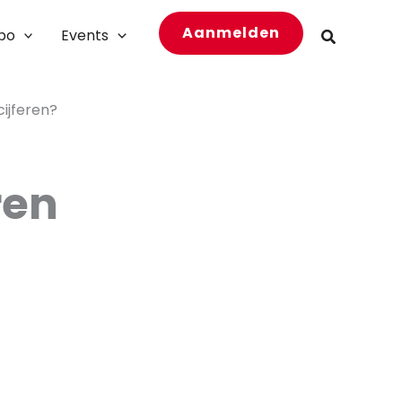
Aanmelden
bo
Events
Zoeken
cijferen?
ren