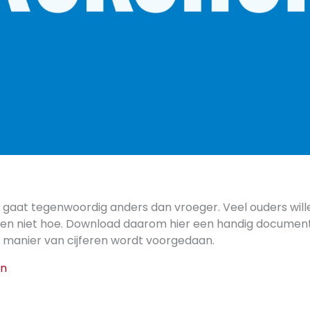
n gaat tegenwoordig anders dan vroeger. Veel ouders will
en niet hoe. Download daarom hier een handig document
e manier van cijferen wordt voorgedaan.
en