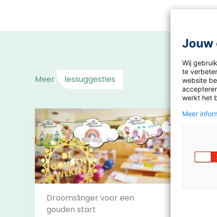
Jouw 
Wij gebrui
te verbeter
Meer
lessuggesties
website bez
accepteren
werkt het 
Meer inform
Droomslinger voor een
gouden start
Leesb