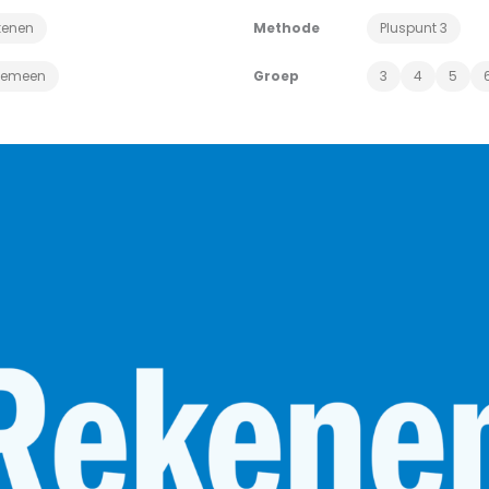
kenen
Methode
Pluspunt 3
gemeen
Groep
3
4
5