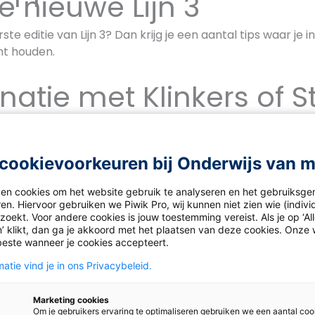
e nieuwe Lijn 3
te editie van Lijn 3? Dan krijg je een aantal tips waar je i
nt houden.
atie met Klinkers of S
e tweede editie van Klinkers voor schrijven? Of de tweed
ekijk dan ook bovenstaande bestelwijzer om zeker te weten
chaft.
cookievoorkeuren bij Onderwijs van 
ken cookies om het website gebruik te analyseren en het gebruiksge
en. Hiervoor gebruiken we Piwik Pro, wij kunnen niet zien wie (indiv
oekt. Voor andere cookies is jouw toestemming vereist. Als je op ‘Al
’ klikt, dan ga je akkoord met het plaatsen van deze cookies. Onze 
beste wanneer je cookies accepteert.
atie vind je in ons Privacybeleid.
Marketing cookies
Om je gebruikers ervaring te optimaliseren gebruiken we een aantal coo