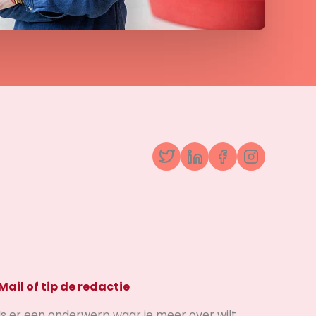
Twitter
LinkedIn
Facebook
Instagr
Mail of tip de redactie
Is er een onderwerp waar je meer over wilt