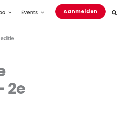
Aanmelden
bo
Events
Zoeken
 editie
e
– 2e