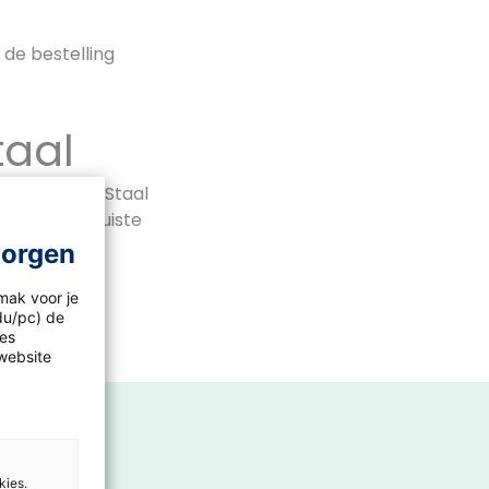
n de bestelling
taal
e editie van Staal
 dat je de juiste
morgen
mak voor je
idu/pc) de
les
website
kies.