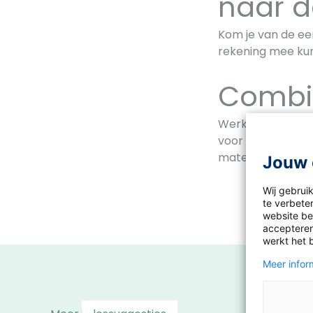
naar d
Kom je van de eers
rekening mee ku
Combin
Werk je ook met d
voor spellling? B
materialen aans
Jouw 
Wij gebrui
te verbeter
website bez
accepteren
werkt het 
Meer inform