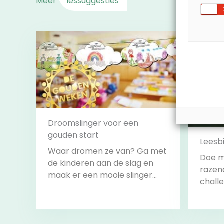
Meer
lessuggesties
Droomslinger voor een
gouden start
Leesb
Waar dromen ze van? Ga met
Doe m
de kinderen aan de slag en
razen
maak er een mooie slinger
challe
van om het lokaal mee te
alle c
versieren.
volbr
start 
Bekijk