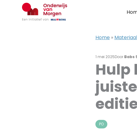
Ga
naar
Ho
de
inhoud
Home
»
Materiaa
1 mei 2025
Door
Babs 
Hulp 
juist
editi
PO