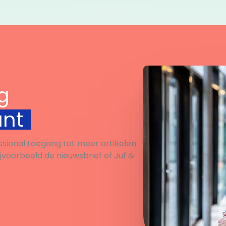
g
unt
ssional toegang tot meer artikelen
ijvoorbeeld de nieuwsbrief of Juf &