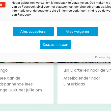
Hotjar gebruiken we o.a. om je feedback te verzamelen. Ook maken we
van de Facebook pixel voor het plaatsen van gerichte advertenties. Me
informatie over de gegevens die zij hiermee verkrijgen, vind je op de we
van Facebook.
Alles accepteren
Alles weigeren
Keuzes opslaan
Powered by
ingo
Lijn 3: aftellen naar de Si
ee aan de
Aftelkalender naar
dspannende lees-
Sinterklaas.
nge! Lukt het jullie om
hallenges te
engen? Klaar voor de
… LEES!
Bekijk
Bekijk