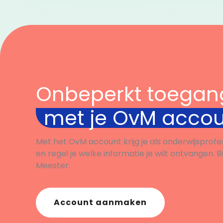
Onbeperkt toegan
met je OvM acco
Met het OvM account krijg je als onderwijsprofe
en regel je welke informatie je wilt ontvangen. B
Meester.
Account aanmaken