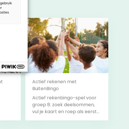
 gebruik
er
bsites
nt
Actief rekenen met
BuitenBingo
Actief rekenbingo-spel voor
groep 8: zoek deelsommen,
vul je kaart en roep als eerste
‘Bingo!’.
Bekijk