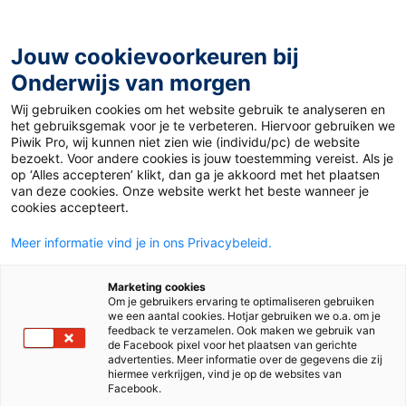
Ga
naar
de
Jouw cookievoorkeuren bij
inhoud
Onderwijs van morgen
Wij gebruiken cookies om het website gebruik te analyseren en
Home
»
Materiaal PO
»
Handige nieuwe dagritmekaarten
het gebruiksgemak voor je te verbeteren. Hiervoor gebruiken we
Piwik Pro, wij kunnen niet zien wie (individu/pc) de website
bezoekt. Voor andere cookies is jouw toestemming vereist. Als je
28 januari 2015
Door
de redactie
op ‘Alles accepteren’ klikt, dan ga je akkoord met het plaatsen
Handige nieuwe
van deze cookies. Onze website werkt het beste wanneer je
cookies accepteert.
dagritmekaarten
Meer informatie vind je in ons Privacybeleid.
Marketing cookies
Om je gebruikers ervaring te optimaliseren gebruiken
PO
we een aantal cookies. Hotjar gebruiken we o.a. om je
feedback te verzamelen. Ook maken we gebruik van
de Facebook pixel voor het plaatsen van gerichte
advertenties. Meer informatie over de gegevens die zij
Vak
Kleuters
hiermee verkrijgen, vind je op de websites van
Facebook.