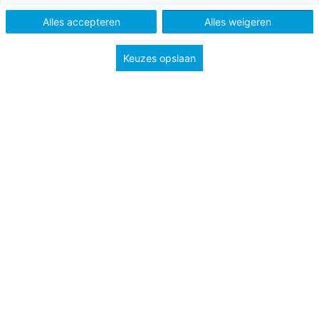
Type
Handleidingen
Alles accepteren
Alles weigeren
Groep
4
5
6
7
8
Keuzes opslaan
Tags
Leesweek