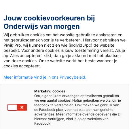
Ga
naar
de
Jouw cookievoorkeuren bij
inhoud
Onderwijs van morgen
Wij gebruiken cookies om het website gebruik te analyseren en
Home
»
Materiaal PO
»
Haal het beste uit Karakter: 5 tips
het gebruiksgemak voor je te verbeteren. Hiervoor gebruiken we
Piwik Pro, wij kunnen niet zien wie (individu/pc) de website
bezoekt. Voor andere cookies is jouw toestemming vereist. Als je
Haal het beste uit
op ‘Alles accepteren’ klikt, dan ga je akkoord met het plaatsen
van deze cookies. Onze website werkt het beste wanneer je
cookies accepteert.
Karakter: 5 tips
Meer informatie vind je in ons Privacybeleid.
PO
Marketing cookies
Om je gebruikers ervaring te optimaliseren gebruiken
we een aantal cookies. Hotjar gebruiken we o.a. om je
feedback te verzamelen. Ook maken we gebruik van
de Facebook pixel voor het plaatsen van gerichte
Vak
Voortgezet technisch lezen
advertenties. Meer informatie over de gegevens die zij
hiermee verkrijgen, vind je op de websites van
Methode
Karakter
Facebook.