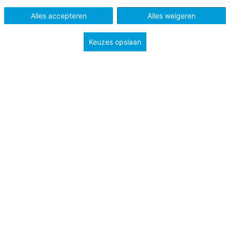
Vak
Aanvankelijk lezen
Alles accepteren
Alles weigeren
Methode
Lijn 3
Keuzes opslaan
Type
Lessuggesties
Onderwerp
Feest en vakanties
Leesbevordering
Groep
3
Tags
Sinterklaas