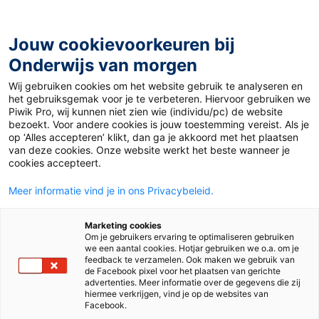
Ga
naar
de
Jouw cookievoorkeuren bij
inhoud
Onderwijs van morgen
Wij gebruiken cookies om het website gebruik te analyseren en
Home
»
Materiaal PO
»
Extra oefenen met lezen in
het gebruiksgemak voor je te verbeteren. Hiervoor gebruiken we
sinterklaastijd
Piwik Pro, wij kunnen niet zien wie (individu/pc) de website
bezoekt. Voor andere cookies is jouw toestemming vereist. Als je
op ‘Alles accepteren’ klikt, dan ga je akkoord met het plaatsen
Extra oefenen met
van deze cookies. Onze website werkt het beste wanneer je
cookies accepteert.
lezen in
Meer informatie vind je in ons Privacybeleid.
sinterklaastijd
Marketing cookies
Om je gebruikers ervaring te optimaliseren gebruiken
we een aantal cookies. Hotjar gebruiken we o.a. om je
feedback te verzamelen. Ook maken we gebruik van
de Facebook pixel voor het plaatsen van gerichte
PO
advertenties. Meer informatie over de gegevens die zij
hiermee verkrijgen, vind je op de websites van
Facebook.