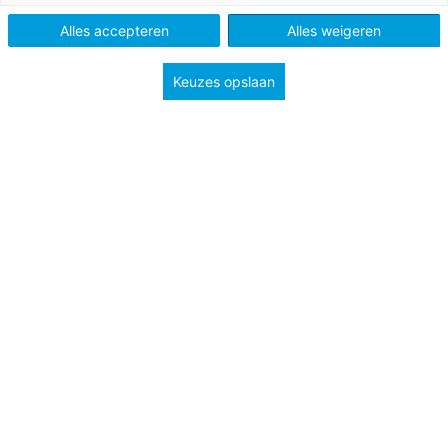
Onderwerp
Feest en vakanties
Alles accepteren
Alles weigeren
Groep
1
2
Keuzes opslaan