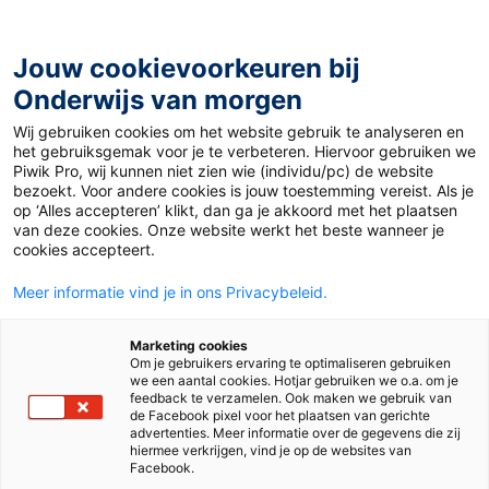
Ga
naar
de
Jouw cookievoorkeuren bij
inhoud
Onderwijs van morgen
Wij gebruiken cookies om het website gebruik te analyseren en
Home
»
Materiaal PO
»
Een camping in de klas
het gebruiksgemak voor je te verbeteren. Hiervoor gebruiken we
Piwik Pro, wij kunnen niet zien wie (individu/pc) de website
bezoekt. Voor andere cookies is jouw toestemming vereist. Als je
Een camping in de
op ‘Alles accepteren’ klikt, dan ga je akkoord met het plaatsen
van deze cookies. Onze website werkt het beste wanneer je
cookies accepteert.
klas
Meer informatie vind je in ons Privacybeleid.
PO
Marketing cookies
Om je gebruikers ervaring te optimaliseren gebruiken
we een aantal cookies. Hotjar gebruiken we o.a. om je
feedback te verzamelen. Ook maken we gebruik van
de Facebook pixel voor het plaatsen van gerichte
Vak
Kleuters
advertenties. Meer informatie over de gegevens die zij
hiermee verkrijgen, vind je op de websites van
Type
Lessuggesties
Facebook.