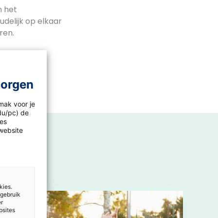
n het
udelijk op elkaar
ren.
morgen
mak voor je
idu/pc) de
les
website
kies.
 gebruik
er
bsites