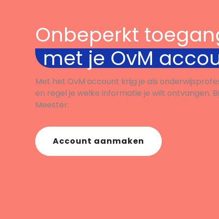
Onbeperkt toegan
met je OvM acco
Met het OvM account krijg je als onderwijsprofe
en regel je welke informatie je wilt ontvangen. B
Meester.
Account aanmaken