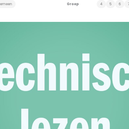
gemeen
Groep
4
5
6