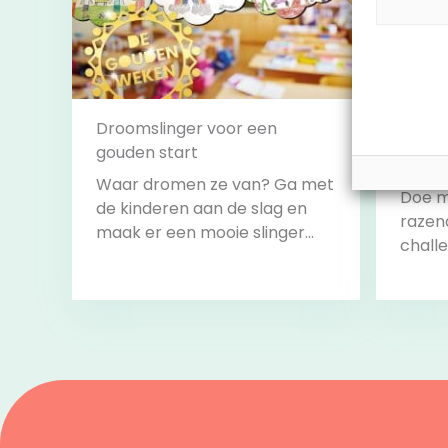
Droomslinger voor een
gouden start
Leesb
Waar dromen ze van? Ga met
Doe m
de kinderen aan de slag en
razen
maak er een mooie slinger
challe
van om het lokaal mee te
alle c
versieren.
volbr
start 
Bekijk