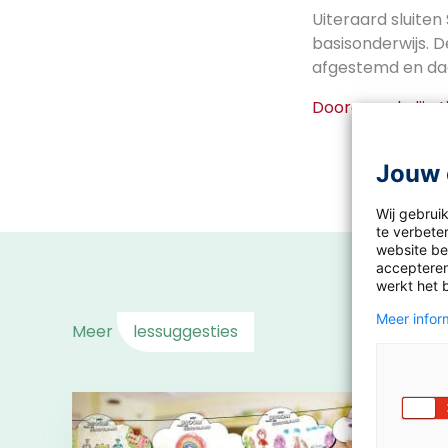
Uiteraard sluiten
basisonderwijs. D
afgestemd en daa
Doorgaande lijn Li
Jouw 
Wij gebrui
te verbeter
website bez
accepteren
werkt het 
Meer inform
Meer
lessuggesties