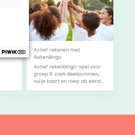
nt
Actief rekenen met
BuitenBingo
Actief rekenbingo-spel voor
groep 8: zoek deelsommen,
vul je kaart en roep als eerste
‘Bingo!’.
Bekijk