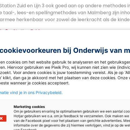
 Station Zuid en Lijn 3 ook goed aan op andere methodes i
e taal-, lees-en spellingmethodes van Malmberg zijn inho
rmee herkenbaar voor zowel de leerkracht als de kinde
jn 3 – Station Zuid
cookievoorkeuren bij Onderwijs van 
ken cookies om het website gebruik te analyseren en het gebruiksge
en. Hiervoor gebruiken we Piwik Pro, wij kunnen niet zien wie (indiv
oekt. Voor andere cookies is jouw toestemming vereist. Als je op ‘Al
’ klikt, dan ga je akkoord met het plaatsen van deze cookies. Onze 
beste wanneer je cookies accepteert.
atie vind je in ons Privacybeleid.
Marketing cookies
Om je gebruikers ervaring te optimaliseren gebruiken we een aantal coo
Hotjar gebruiken we o.a. om je feedback te verzamelen. Ook maken we
van de Facebook pixel voor het plaatsen van gerichte advertenties. Me
informatie over de gegevens die zij hiermee verkrijgen, vind je op de we
van Facebook.