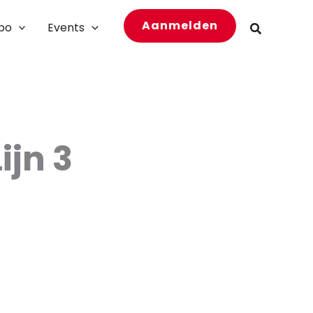
Aanmelden
bo
Events
Zoeken
ijn 3