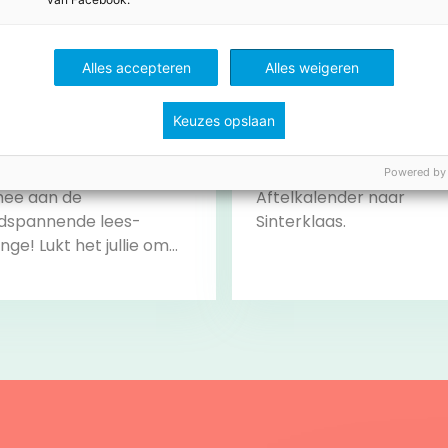
Alles accepteren
Alles weigeren
Keuzes opslaan
ingo
Lijn 3: aftellen naar de Si
Powered by
ee aan de
Aftelkalender naar
dspannende lees-
Sinterklaas.
nge! Lukt het jullie om
hallenges te
engen? Klaar voor de
… LEES!
Bekijk
Bekijk