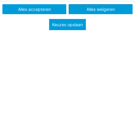
Alles accepteren
Alles weigeren
Vak
Kleuters
Methode
Kleuterplein 2
Keuzes opslaan
Type
Algemeen
Groep
1
2