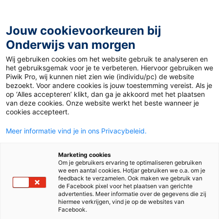
Ga
naar
de
Jouw cookievoorkeuren bij
inhoud
Onderwijs van morgen
Wij gebruiken cookies om het website gebruik te analyseren en
Home
»
Materiaal PO
»
Doorgaande lijn Lezen: Kleuterplein
het gebruiksgemak voor je te verbeteren. Hiervoor gebruiken we
en Lijn 3
Piwik Pro, wij kunnen niet zien wie (individu/pc) de website
bezoekt. Voor andere cookies is jouw toestemming vereist. Als je
op ‘Alles accepteren’ klikt, dan ga je akkoord met het plaatsen
31 januari 2018
Door
de redactie
van deze cookies. Onze website werkt het beste wanneer je
Doorgaande lijn
cookies accepteert.
Meer informatie vind je in ons Privacybeleid.
Lezen: Kleuterplein
Marketing cookies
en Lijn 3
Om je gebruikers ervaring te optimaliseren gebruiken
we een aantal cookies. Hotjar gebruiken we o.a. om je
feedback te verzamelen. Ook maken we gebruik van
de Facebook pixel voor het plaatsen van gerichte
advertenties. Meer informatie over de gegevens die zij
PO
hiermee verkrijgen, vind je op de websites van
Facebook.