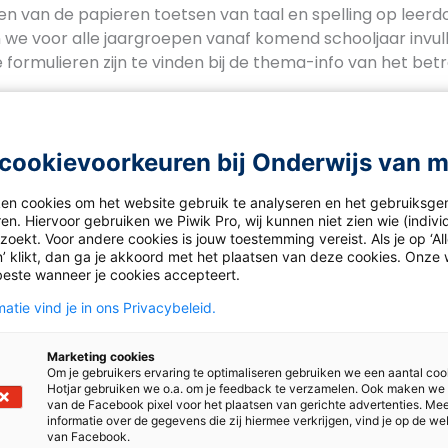
en van de papieren toetsen van taal en spelling op leerd
 we voor alle jaargroepen vanaf komend schooljaar invu
 formulieren zijn te vinden bij de thema-info van het be
cookievoorkeuren bij Onderwijs van 
ken cookies om het website gebruik te analyseren en het gebruiksge
en. Hiervoor gebruiken we Piwik Pro, wij kunnen niet zien wie (indiv
oekt. Voor andere cookies is jouw toestemming vereist. Als je op ‘Al
’ klikt, dan ga je akkoord met het plaatsen van deze cookies. Onze 
beste wanneer je cookies accepteert.
atie vind je in ons Privacybeleid.
Marketing cookies
Om je gebruikers ervaring te optimaliseren gebruiken we een aantal coo
Hotjar gebruiken we o.a. om je feedback te verzamelen. Ook maken we
van de Facebook pixel voor het plaatsen van gerichte advertenties. Me
informatie over de gegevens die zij hiermee verkrijgen, vind je op de we
van Facebook.