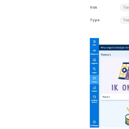
Vak
Ta
Type
To