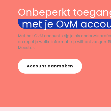
Onbeperkt toegan
met je OvM acco
Met het OvM account krijg je als onderwijsprofe
en regel je welke informatie je wilt ontvangen. B
Meester.
Account aanmaken