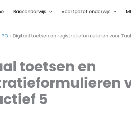
me
Basisonderwijs
Voortgezet onderwijs
M
l PO
»
Digitaal toetsen en registratieformulieren voor Taal
aal toetsen en
tratieformulieren 
actief 5