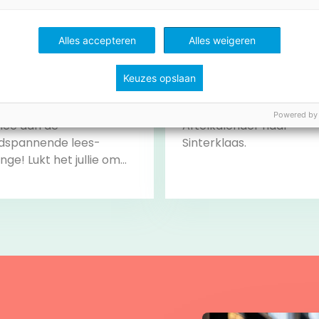
Alles accepteren
Alles weigeren
Keuzes opslaan
ingo
Lijn 3: aftellen naar de Si
Powered by
ee aan de
Aftelkalender naar
dspannende lees-
Sinterklaas.
nge! Lukt het jullie om
hallenges te
engen? Klaar voor de
… LEES!
Bekijk
Bekijk