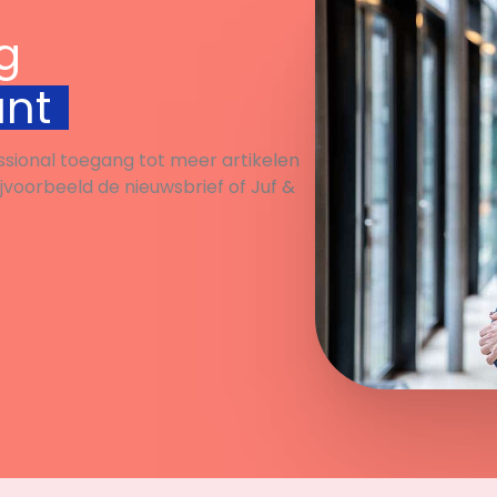
g
unt
ssional toegang tot meer artikelen
ijvoorbeeld de nieuwsbrief of Juf &