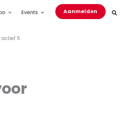
Aanmelden
bo
Events
Zoeken
 actief 5
voor