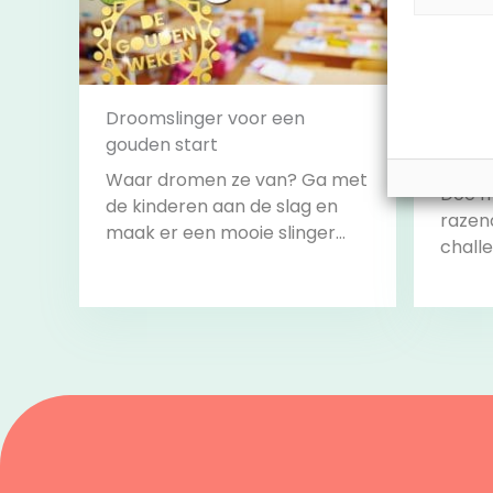
Droomslinger voor een
gouden start
Leesb
Waar dromen ze van? Ga met
Doe m
de kinderen aan de slag en
razen
maak er een mooie slinger
challe
van om het lokaal mee te
alle c
versieren.
volbr
start 
Bekijk