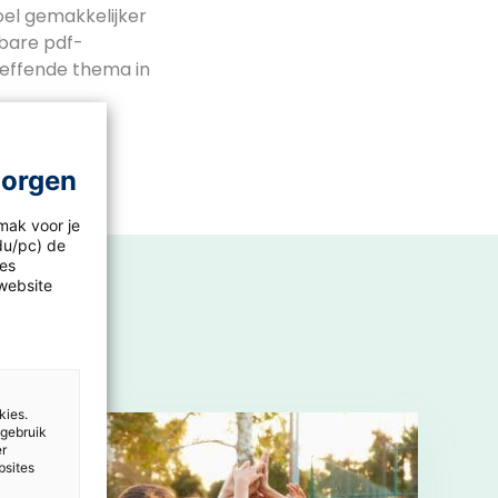
oel gemakkelijker
lbare pdf-
treffende thema in
morgen
mak voor je
idu/pc) de
les
website
kies.
 gebruik
er
bsites