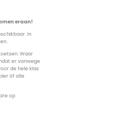
 komen eraan!
eschikbaar. In
gen.
 toetsen. Waar
Omdat er vanwege
voor de hele klas
ier óf alle
ware op