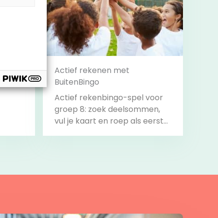
nt
Actief rekenen met
BuitenBingo
Actief rekenbingo-spel voor
groep 8: zoek deelsommen,
vul je kaart en roep als eerste
‘Bingo!’.
Bekijk