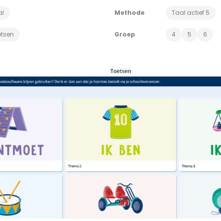
al
Methode
Taal actief 5
etsen
Groep
4
5
6