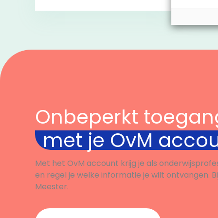
versieren.
volbr
start 
Bekijk
Onbeperkt toegan
met je OvM acco
Met het OvM account krijg je als onderwijsprofe
en regel je welke informatie je wilt ontvangen. B
Meester.