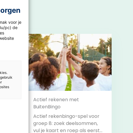
morgen
mak voor je
idu/pc) de
les
website
kies.
 gebruik
er
bsites
nt
Actief rekenen met
BuitenBingo
Actief rekenbingo-spel voor
groep 8: zoek deelsommen,
vul je kaart en roep als eerste