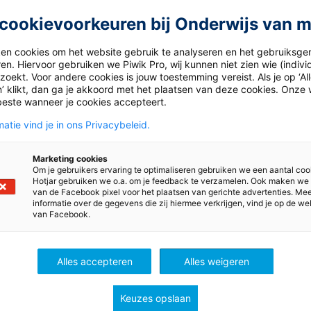
cookievoorkeuren bij Onderwijs van 
ken cookies om het website gebruik te analyseren en het gebruiksge
en. Hiervoor gebruiken we Piwik Pro, wij kunnen niet zien wie (indiv
oekt. Voor andere cookies is jouw toestemming vereist. Als je op ‘Al
’ klikt, dan ga je akkoord met het plaatsen van deze cookies. Onze 
beste wanneer je cookies accepteert.
atie vind je in ons Privacybeleid.
Marketing cookies
Om je gebruikers ervaring te optimaliseren gebruiken we een aantal coo
Hotjar gebruiken we o.a. om je feedback te verzamelen. Ook maken we
van de Facebook pixel voor het plaatsen van gerichte advertenties. Me
informatie over de gegevens die zij hiermee verkrijgen, vind je op de we
van Facebook.
ingo
Lijn 3: aftellen naar de Si
ee aan de
Aftelkalender naar
Alles accepteren
Alles weigeren
dspannende lees-
Sinterklaas.
nge! Lukt het jullie om
Keuzes opslaan
hallenges te