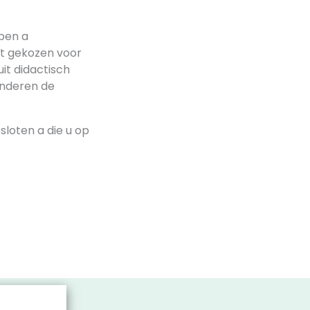
pen a
eft gekozen voor
uit didactisch
inderen de
sloten a die u op