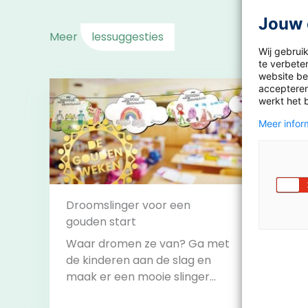
Jouw 
Meer
lessuggesties
Wij gebrui
te verbeter
website bez
accepteren
werkt het 
Meer inform
Droomslinger voor een
gouden start
Leesb
Waar dromen ze van? Ga met
Doe m
de kinderen aan de slag en
razen
maak er een mooie slinger
challe
van om het lokaal mee te
alle c