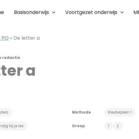
me
Basisonderwijs
Voortgezet onderwijs
M
l PO
»
De letter a
e redactie
tter a
uters
Methode
Kleuterplein 1
dig bij je les
Groep
1
2