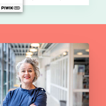
‘Bingo!’.
Bekijk