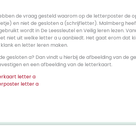
ebben de vraag gesteld waarom op de letterposter de o
letje) en niet de gesloten a (schrijfletter). Malmberg he
gebruikt wordt in De Leessleutel en Veilig leren lezen. Van
 niet uit welke letter a u aanbiedt. Het gaat erom dat k
klank en letter leren maken.
 de gesloten a? Dan vindt u hierbij de afbeelding van de ge
evestigen en een afbeelding van de letterkaart.
erkaart letter a
erposter letter a