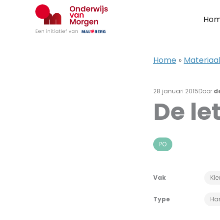
Ga
naar
Ho
de
inhoud
Home
»
Materiaa
28 januari 2015
Door
d
De le
PO
Vak
Kle
Type
Han