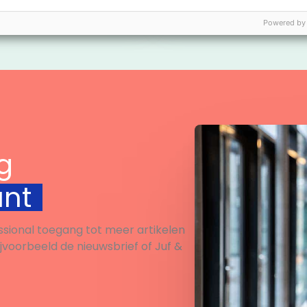
engen? Klaar voor de
Powered by
… LEES!
Bekijk
Bekijk
g
unt
ssional toegang tot meer artikelen
ijvoorbeeld de nieuwsbrief of Juf &