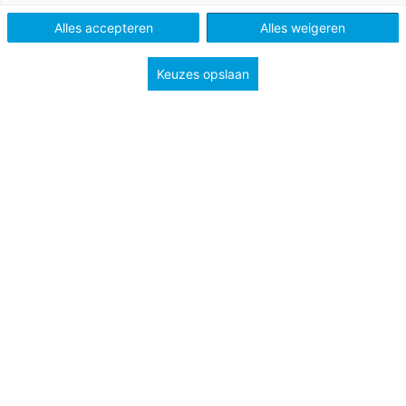
Alles accepteren
Alles weigeren
Vak
Rekenen
Methode
Pluspunt 4
Keuzes opslaan
Type
Algemeen
Groep
3
4
5
6
7
8