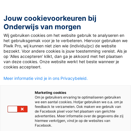
Ga
naar
de
Jouw cookievoorkeuren bij
inhoud
Onderwijs van morgen
Wij gebruiken cookies om het website gebruik te analyseren en
Home
»
Materiaal PO
»
De karakters uit Pluspunt voor aan
het gebruiksgemak voor je te verbeteren. Hiervoor gebruiken we
de muur!
Piwik Pro, wij kunnen niet zien wie (individu/pc) de website
bezoekt. Voor andere cookies is jouw toestemming vereist. Als je
op ‘Alles accepteren’ klikt, dan ga je akkoord met het plaatsen
5 september 2019
Door
de redactie
van deze cookies. Onze website werkt het beste wanneer je
De karakters uit
cookies accepteert.
Meer informatie vind je in ons Privacybeleid.
Pluspunt voor aan
Marketing cookies
de muur!
Om je gebruikers ervaring te optimaliseren gebruiken
we een aantal cookies. Hotjar gebruiken we o.a. om je
feedback te verzamelen. Ook maken we gebruik van
de Facebook pixel voor het plaatsen van gerichte
advertenties. Meer informatie over de gegevens die zij
PO
hiermee verkrijgen, vind je op de websites van
Facebook.