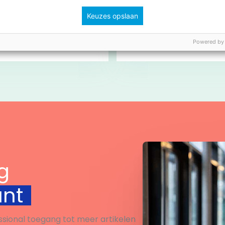
ee aan de
Aftelkalender naar
Keuzes opslaan
dspannende lees-
Sinterklaas.
nge! Lukt het jullie om
Powered by
hallenges te
engen? Klaar voor de
… LEES!
Bekijk
Bekijk
g
unt
ssional toegang tot meer artikelen