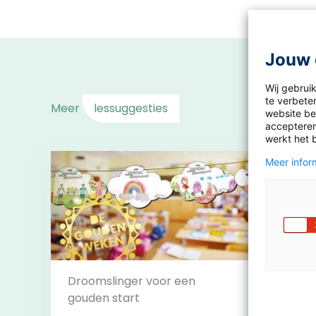
Jouw 
Wij gebrui
te verbeter
Meer
lessuggesties
website bez
accepteren
werkt het 
Meer inform
Droomslinger voor een
gouden start
Leesb