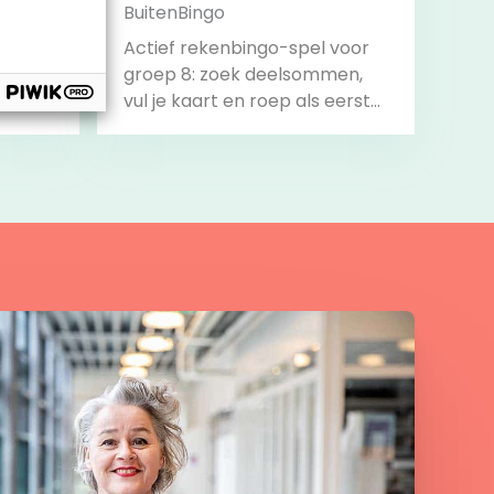
BuitenBingo
Actief rekenbingo-spel voor
groep 8: zoek deelsommen,
vul je kaart en roep als eerste
‘Bingo!’.
Bekijk