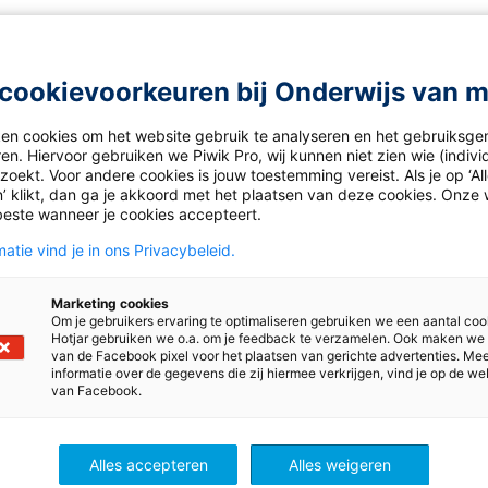
cookievoorkeuren bij Onderwijs van 
ken cookies om het website gebruik te analyseren en het gebruiksge
en. Hiervoor gebruiken we Piwik Pro, wij kunnen niet zien wie (indiv
oekt. Voor andere cookies is jouw toestemming vereist. Als je op ‘Al
’ klikt, dan ga je akkoord met het plaatsen van deze cookies. Onze 
beste wanneer je cookies accepteert.
atie vind je in ons Privacybeleid.
Marketing cookies
Om je gebruikers ervaring te optimaliseren gebruiken we een aantal coo
Hotjar gebruiken we o.a. om je feedback te verzamelen. Ook maken we
van de Facebook pixel voor het plaatsen van gerichte advertenties. Me
informatie over de gegevens die zij hiermee verkrijgen, vind je op de we
van Facebook.
Alles accepteren
Alles weigeren
ingo
Lijn 3: aftellen naar de Si