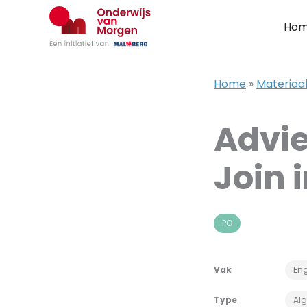
Ga
naar
Ho
de
inhoud
Home
»
Materiaa
Advie
Join 
PO
Vak
Eng
Type
Al