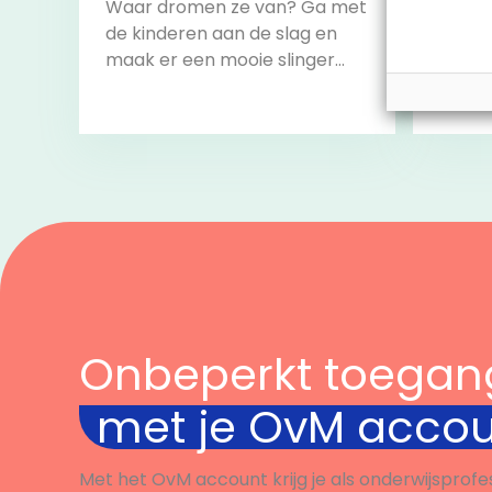
Waar dromen ze van? Ga met
Doe m
de kinderen aan de slag en
razen
maak er een mooie slinger
challe
van om het lokaal mee te
alle c
versieren.
volbr
start 
Bekijk
Onbeperkt toegan
met je OvM acco
Met het OvM account krijg je als onderwijsprofe