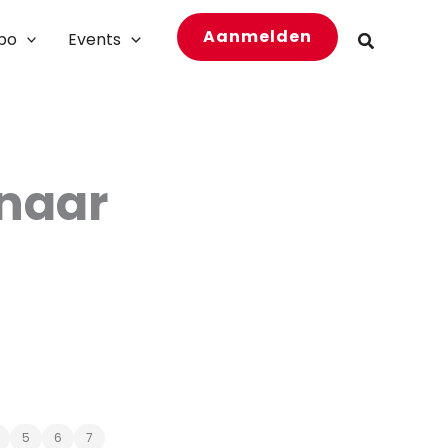
Aanmelden
bo
Events
Zoeken
 naar
5
6
7