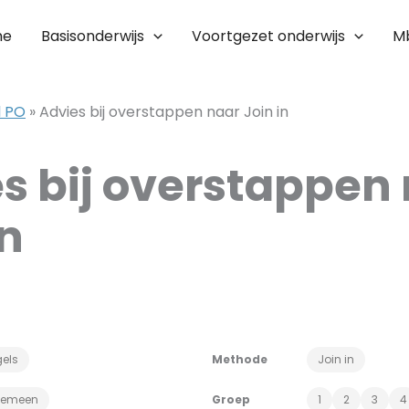
me
Basisonderwijs
Voortgezet onderwijs
M
l PO
»
Advies bij overstappen naar Join in
s bij overstappen
in
els
Methode
Join in
gemeen
Groep
1
2
3
4