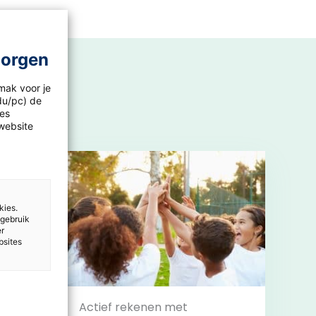
morgen
mak voor je
idu/pc) de
les
website
kies.
 gebruik
er
bsites
nt
Actief rekenen met