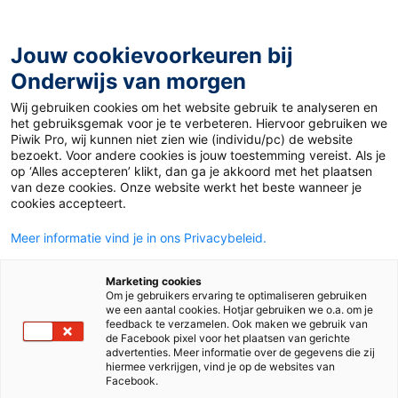
Ga
naar
de
Jouw cookievoorkeuren bij
inhoud
Onderwijs van morgen
Wij gebruiken cookies om het website gebruik te analyseren en
Home
»
Materiaal PO
»
3D – printen: knutselen aan je lijf
het gebruiksgemak voor je te verbeteren. Hiervoor gebruiken we
Piwik Pro, wij kunnen niet zien wie (individu/pc) de website
bezoekt. Voor andere cookies is jouw toestemming vereist. Als je
22 oktober 2015
Door
Suze Hodzelmans
op ‘Alles accepteren’ klikt, dan ga je akkoord met het plaatsen
3D – printen:
van deze cookies. Onze website werkt het beste wanneer je
cookies accepteert.
knutselen aan je lijf
Meer informatie vind je in ons Privacybeleid.
Marketing cookies
Om je gebruikers ervaring te optimaliseren gebruiken
PO
we een aantal cookies. Hotjar gebruiken we o.a. om je
feedback te verzamelen. Ook maken we gebruik van
de Facebook pixel voor het plaatsen van gerichte
advertenties. Meer informatie over de gegevens die zij
Vak
Natuur en techniek
hiermee verkrijgen, vind je op de websites van
Facebook.