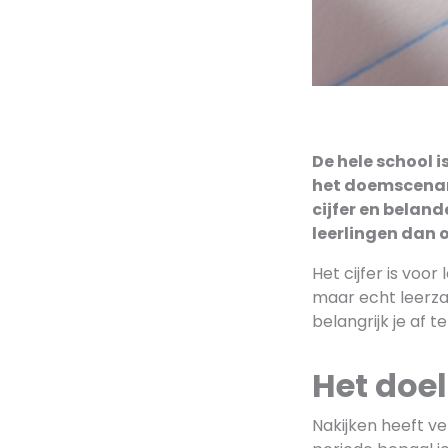
De hele school i
het doemscenari
cijfer en beland
leerlingen dan o
Het cijfer is voo
maar echt leerzaa
belangrijk je af t
Het doel
Nakijken heeft ve