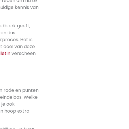
re reden om na te
uidige kennis van
eedback geeft,
ken dus.
rproces. Het is
t doel van deze
letin
verscheen
n
en rode en punten
n eindeloos. Welke
 je ook
n hoop extra