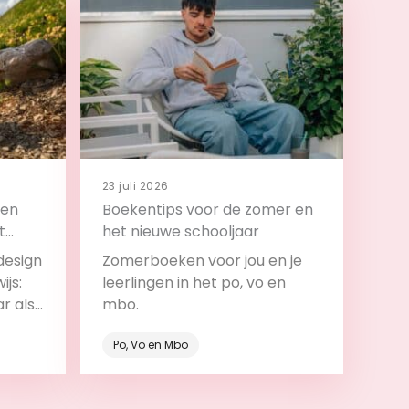
23 juli 2026
 en
Boekentips voor de zomer en
t
het nieuwe schooljaar
design
Zomerboeken voor jou en je
ijs:
leerlingen in het po, vo en
ar als
mbo.
roces.
Po, Vo en Mbo
Bekijk