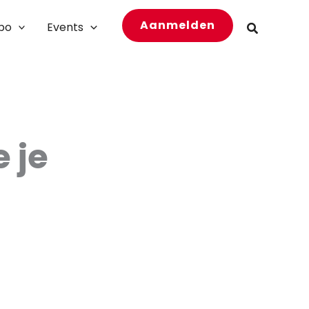
Aanmelden
bo
Events
Zoeken
 je