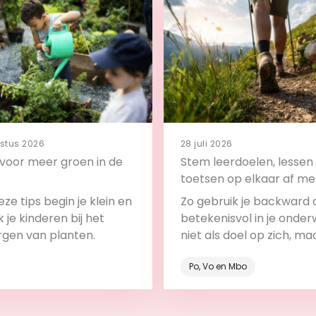
stus 2026
28 juli 2026
s voor meer groen in de
Stem leerdoelen, lessen
toetsen op elkaar af me
backward design
ze tips begin je klein en
Zo gebruik je backward 
 je kinderen bij het
betekenisvol in je onderw
rgen van planten.
niet als doel op zich, ma
onderdeel van het leerp
Po, Vo en Mbo
Bekijk
Bekijk