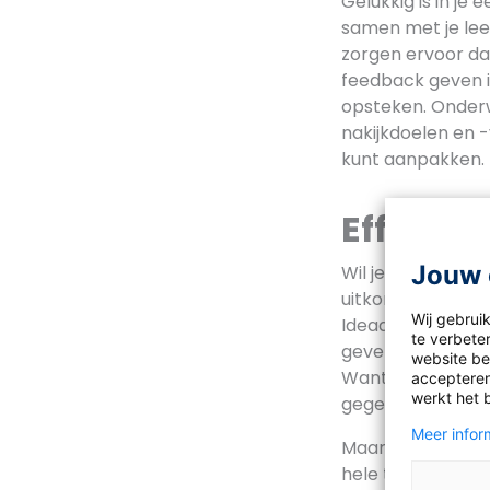
Gelukkig is in je
samen met je leer
zorgen ervoor dat
feedback geven in
opsteken. Onder
nakijkdoelen en -
kunt aanpakken.
Effectie
Jouw 
Wil je echt snel 
uitkomst. Een co
Wij gebrui
Ideaal wanneer be
te verbeter
geven, want echt 
website bez
Want: nakijken la
accepteren
werkt het 
gegeven.
Meer inform
Maar er zijn mee
hele toets na maa