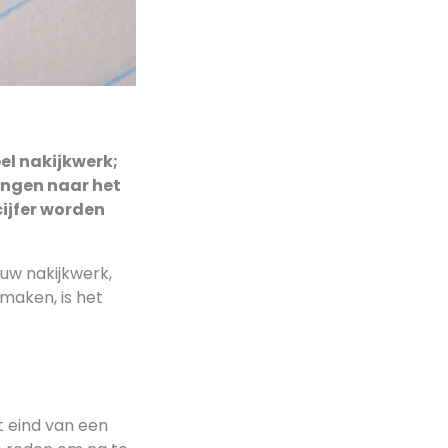
pel nakijkwerk;
ingen naar het
cijfer worden
ouw nakijkwerk,
 maken, is het
t eind van een