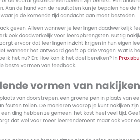
 of de vooraf gestelde leerdoelen zijn bereikt. Een ande
en. Aan de hand van de resultaten kun je bepalen hoe de h
 en waar je de komende tijd aandacht aan moet besteden.
back geven. Alleen wanneer je leerlingen daadwerkelijk f
erk ook daadwerkelijk voor leeropbrengsten. Nuttig nakij
rgt ervoor dat leerlingen inzicht krijgen in hun eigen lee
ief wanneer het antwoord geeft op drie vragen: Wat is he
 ik het nu? En: Hoe kan ik het doel bereiken? In
Praxisbul
 de beste vormen van feedback.
llende vormen van nakijke
plaats van doorstrepen, een groene pen in plaats van e
van fouten tellen. De manieren waarop je kunt nakijken zij
, een ding hebben ze gemeen: het kost heel veel tijd. Geef
orgt dat wel voor meer leerrendement maar ook voor ee