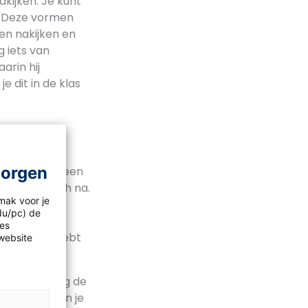
akijken. Je kunt
n. Deze vormen
pen nakijken en
g iets van
arin hij
e dit in de klas
morgen
choicevragen een
 automatisch na.
mak voor je
feedback wil
idu/pc) de
voor jezelf.
les
ijke uitleg hebt
website
et per leerling de
twoord dan in je