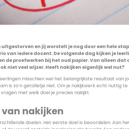
s uitgestorven en jij worstelt je nog door een hele sta
o van iedere docent. De volgende dag kijken je leerl
en de proefwerken bij het oud papier. Van alleen dat 
ok niet veel wijzer.
Heeft nakijken eigenlijk wel nut?
r leerlingen misschien wel het belangrijkste resultaat van j
m is zo’n getalletje niet. Om je nakijkwerk echt nuttig te
e vragen met welk doel je precies nakijkt.
 van nakijken
rschillende doelen. Het eerste doel is beoordelen. Aan he