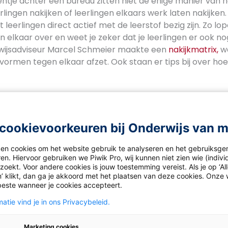
 eentje achter een bureau zitten niet de enige manier van n
lingen nakijken of leerlingen elkaars werk laten nakijke
 leerlingen direct actief met de leerstof bezig zijn. Zo lo
 elkaar over en weet je zeker dat je leerlingen er ook no
wijsadviseur Marcel Schmeier maakte een
nakijkmatrix,
wa
vormen tegen elkaar afzet. Ook staan er tips bij over hoe j
f en eerlijk nakijken
cookievoorkeuren bij Onderwijs van 
van je nakijkwerk af? Dan zijn digitale toetsen of multiple
mputer controleert de ingevoerde antwoorden en kijkt ze
ken cookies om het website gebruik te analyseren en het gebruiksge
oordelen of monitoren je doel is. Minder geschikt als je 
en. Hiervoor gebruiken we Piwik Pro, wij kunnen niet zien wie (indiv
leerzaam is deze vorm niet, niet voor je leerlingen en niet 
oekt. Voor andere cookies is jouw toestemming vereist. Als je op ‘Al
at ook zien of jouw aanpak als docent werkt en of je duidel
’ klikt, dan ga je akkoord met het plaatsen van deze cookies. Onze 
beste wanneer je cookies accepteert.
atie vind je in ons Privacybeleid.
r
manieren
om effectief na te kijken. Een goede tip: kijk ni
r doe het oefening voor oefening. Omdat je het juiste an
Marketing cookies