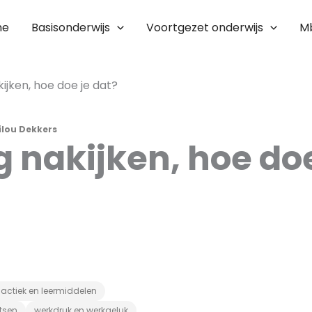
me
Basisonderwijs
Voortgezet onderwijs
M
kijken, hoe doe je dat?
ilou Dekkers
g nakijken, hoe doe
actiek en leermiddelen
tsen
werkdruk en werkgeluk