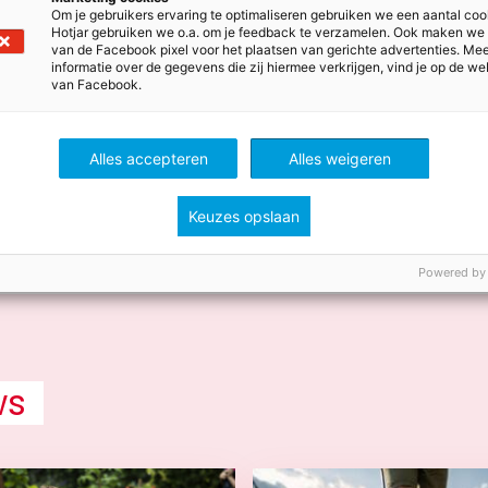
je niet alleen sneller maar ook consequenter. Bovendien 
Om je gebruikers ervaring te optimaliseren gebruiken we een aantal coo
Hotjar gebruiken we o.a. om je feedback te verzamelen. Ook maken we
elgemaakte fouten waar je dan in de klas nog aandacht 
van de Facebook pixel voor het plaatsen van gerichte advertenties. Me
ot voorkom je zo ook het
halo-effect
, waardoor je in je b
informatie over de gegevens die zij hiermee verkrijgen, vind je op de we
van Facebook.
je weet wie de toets gemaakt heeft.
e beste manier om effectief na te kijken? Laat een react
ctieformulier.
Alles accepteren
Alles weigeren
Keuzes opslaan
Powered by
ws