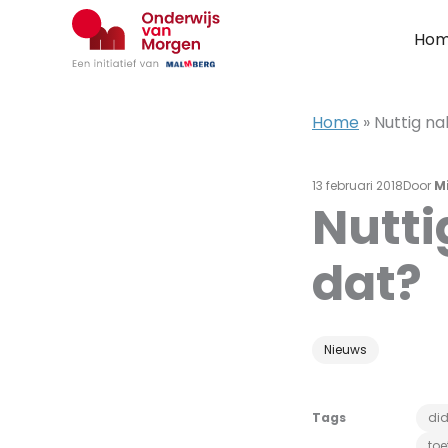
Ga
naar
Ho
de
inhoud
Home
»
Nuttig na
13 februari 2018
Door
M
Nutti
dat?
Nieuws
Tags
did
toe