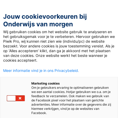
Ga
naar
de
Jouw cookievoorkeuren bij
inhoud
Onderwijs van morgen
Wij gebruiken cookies om het website gebruik te analyseren en
Home
»
Nieuwstool: samen met je klas een (online) krant
het gebruiksgemak voor je te verbeteren. Hiervoor gebruiken we
maken
Piwik Pro, wij kunnen niet zien wie (individu/pc) de website
bezoekt. Voor andere cookies is jouw toestemming vereist. Als je
op ‘Alles accepteren’ klikt, dan ga je akkoord met het plaatsen
22 november 2022
Door
de redactie
van deze cookies. Onze website werkt het beste wanneer je
Nieuwstool: samen
cookies accepteert.
Meer informatie vind je in ons Privacybeleid.
met je klas een
Marketing cookies
(online) krant
Om je gebruikers ervaring te optimaliseren gebruiken
we een aantal cookies. Hotjar gebruiken we o.a. om je
feedback te verzamelen. Ook maken we gebruik van
maken
de Facebook pixel voor het plaatsen van gerichte
advertenties. Meer informatie over de gegevens die zij
hiermee verkrijgen, vind je op de websites van
Facebook.