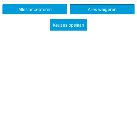
Po, Vo en Mbo
Alles accepteren
Alles weigeren
Keuzes opslaan
Tags
didactiek en leermiddelen
mediawijsheid