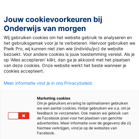
Ga
naar
de
Jouw cookievoorkeuren bij
inhoud
Onderwijs van morgen
Wij gebruiken cookies om het website gebruik te analyseren en
Home
»
Lesgeven is het mooiste vak ter wereld!
het gebruiksgemak voor je te verbeteren. Hiervoor gebruiken we
Piwik Pro, wij kunnen niet zien wie (individu/pc) de website
bezoekt. Voor andere cookies is jouw toestemming vereist. Als je
12 september 2022
Door
Milou Dekkers
op ‘Alles accepteren’ klikt, dan ga je akkoord met het plaatsen
Lesgeven is het
van deze cookies. Onze website werkt het beste wanneer je
cookies accepteert.
mooiste vak ter
Meer informatie vind je in ons Privacybeleid.
wereld!
Marketing cookies
Om je gebruikers ervaring te optimaliseren gebruiken
we een aantal cookies. Hotjar gebruiken we o.a. om je
feedback te verzamelen. Ook maken we gebruik van
de Facebook pixel voor het plaatsen van gerichte
Po, Vo en Mbo
advertenties. Meer informatie over de gegevens die zij
hiermee verkrijgen, vind je op de websites van
Facebook.