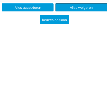
Tags
professionalisering
Alles accepteren
Alles weigeren
werkdruk en werkgeluk
werkvloer
Keuzes opslaan
Dit artikel is eerder verschenen op Onderwijs van Morgen