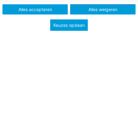
Vo
Alles accepteren
Alles weigeren
Keuzes opslaan
Tags
klassenmanagement
sociaal-emotionele ontwikkeling
welzijn