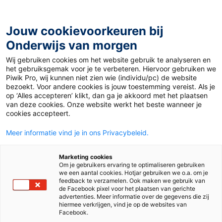
Ga
naar
de
Jouw cookievoorkeuren bij
inhoud
Onderwijs van morgen
Wij gebruiken cookies om het website gebruik te analyseren en
Home
»
Leerlinggedrag verbeteren: Complimenteren
het gebruiksgemak voor je te verbeteren. Hiervoor gebruiken we
werkt
Piwik Pro, wij kunnen niet zien wie (individu/pc) de website
bezoekt. Voor andere cookies is jouw toestemming vereist. Als je
op ‘Alles accepteren’ klikt, dan ga je akkoord met het plaatsen
27 juli 2017
Door
de redactie
van deze cookies. Onze website werkt het beste wanneer je
Leerlinggedrag
cookies accepteert.
Meer informatie vind je in ons Privacybeleid.
verbeteren:
Marketing cookies
Complimenteren
Om je gebruikers ervaring te optimaliseren gebruiken
we een aantal cookies. Hotjar gebruiken we o.a. om je
feedback te verzamelen. Ook maken we gebruik van
werkt
de Facebook pixel voor het plaatsen van gerichte
advertenties. Meer informatie over de gegevens die zij
hiermee verkrijgen, vind je op de websites van
Facebook.