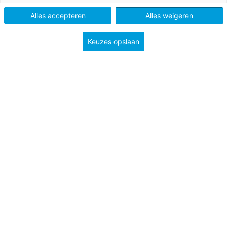
niet’
Alles accepteren
Alles weigeren
Vo
Keuzes opslaan
Tags
lerarentekort
professionalisering
werkdruk en werkgeluk