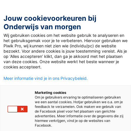
Ga
naar
de
Jouw cookievoorkeuren bij
inhoud
Onderwijs van morgen
Wij gebruiken cookies om het website gebruik te analyseren en
Home
»
Steeds meer jonge leraren verlaten het onderwijs:
het gebruiksgemak voor je te verbeteren. Hiervoor gebruiken we
‘Een vast contract krijg je niet’
Piwik Pro, wij kunnen niet zien wie (individu/pc) de website
bezoekt. Voor andere cookies is jouw toestemming vereist. Als je
op ‘Alles accepteren’ klikt, dan ga je akkoord met het plaatsen
6 september 2021
Door
Alieke Hoogenboom
van deze cookies. Onze website werkt het beste wanneer je
Steeds meer jonge
cookies accepteert.
Meer informatie vind je in ons Privacybeleid.
leraren verlaten het
Marketing cookies
onderwijs: ‘Een vast
Om je gebruikers ervaring te optimaliseren gebruiken
we een aantal cookies. Hotjar gebruiken we o.a. om je
feedback te verzamelen. Ook maken we gebruik van
contract krijg je
de Facebook pixel voor het plaatsen van gerichte
advertenties. Meer informatie over de gegevens die zij
hiermee verkrijgen, vind je op de websites van
Facebook.