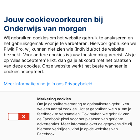
Ga
naar
de
Jouw cookievoorkeuren bij
inhoud
Onderwijs van morgen
Wij gebruiken cookies om het website gebruik te analyseren en
Home
»
Het leerproces in kaart: 4 stappen om makkelijker
het gebruiksgemak voor je te verbeteren. Hiervoor gebruiken we
leren
Piwik Pro, wij kunnen niet zien wie (individu/pc) de website
bezoekt. Voor andere cookies is jouw toestemming vereist. Als je
op ‘Alles accepteren’ klikt, dan ga je akkoord met het plaatsen
22 januari 2021
Door
de redactie
van deze cookies. Onze website werkt het beste wanneer je
Het leerproces in
cookies accepteert.
Meer informatie vind je in ons Privacybeleid.
kaart: 4 stappen om
Marketing cookies
makkelijker leren
Om je gebruikers ervaring te optimaliseren gebruiken
we een aantal cookies. Hotjar gebruiken we o.a. om je
feedback te verzamelen. Ook maken we gebruik van
de Facebook pixel voor het plaatsen van gerichte
advertenties. Meer informatie over de gegevens die zij
Mbo
hiermee verkrijgen, vind je op de websites van
Facebook.