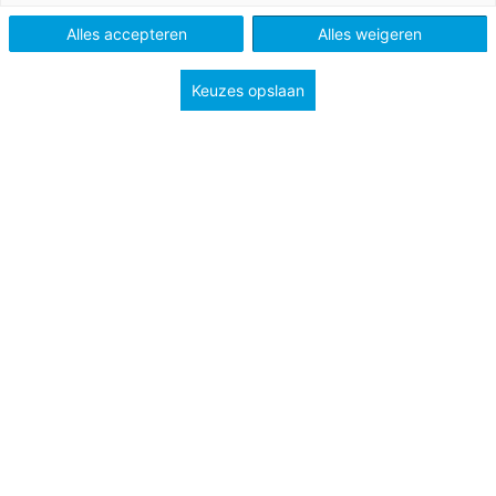
Alles accepteren
Alles weigeren
Tags
didactiek en leermiddelen
Keuzes opslaan
Iets nieuws leren is een complex proces dat niet