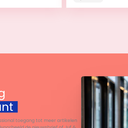
Bekijk
Bekijk
g
unt
ssional toegang tot meer artikelen
ijvoorbeeld de nieuwsbrief of Juf &