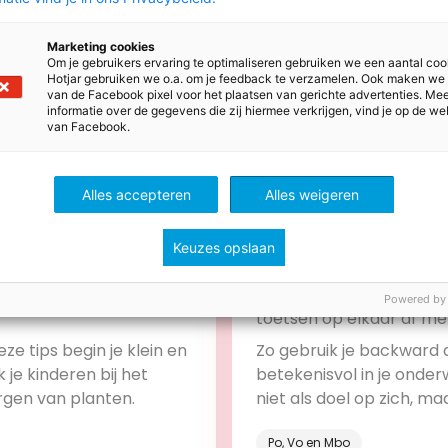
Marketing cookies
Om je gebruikers ervaring te optimaliseren gebruiken we een aantal coo
Hotjar gebruiken we o.a. om je feedback te verzamelen. Ook maken we
van de Facebook pixel voor het plaatsen van gerichte advertenties. Me
informatie over de gegevens die zij hiermee verkrijgen, vind je op de we
van Facebook.
Alles accepteren
Alles weigeren
Keuzes opslaan
stus 2026
28 juli 2026
s voor meer groen in de
Stem leerdoelen, lessen
Powered by
toetsen op elkaar af me
backward design
ze tips begin je klein en
Zo gebruik je backward 
 je kinderen bij het
betekenisvol in je onderw
rgen van planten.
niet als doel op zich, ma
onderdeel van het leerp
Po, Vo en Mbo