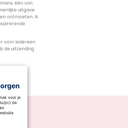
smans, één van
menlijke uitgave
en ontmoeten. Ik
nspirerende
r voor iedereen
jk de uitzending
morgen
mak voor je
idu/pc) de
les
website