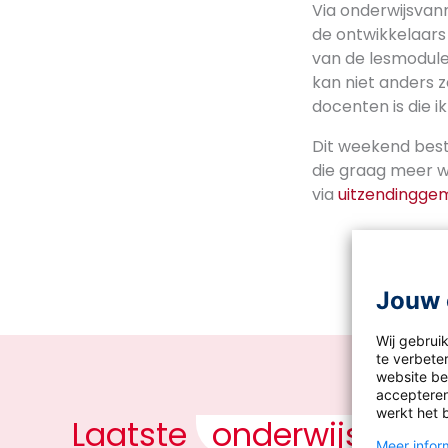
Via onderwijsvan
de ontwikkelaar
van de lesmodule
kan niet anders 
docenten is die ik
Dit weekend bes
die graag meer wi
via
uitzendinggem
Jouw 
Wij gebrui
te verbeter
website bez
accepteren
werkt het 
Laatste
onderwijsnieu
Meer inform