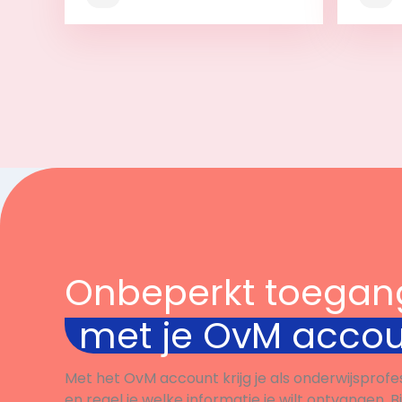
Bekijk
Onbeperkt toegan
met je OvM acco
Met het OvM account krijg je als onderwijsprofe
en regel je welke informatie je wilt ontvangen. B