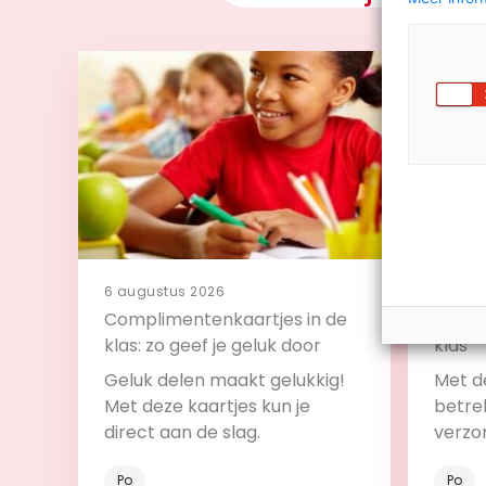
6 augustus 2026
4 augu
Complimentenkaartjes in de
11 tip
klas: zo geef je geluk door
klas
Geluk delen maakt gelukkig!
Met de
Met deze kaartjes kun je
betrek
direct aan de slag.
verzo
Po
Po