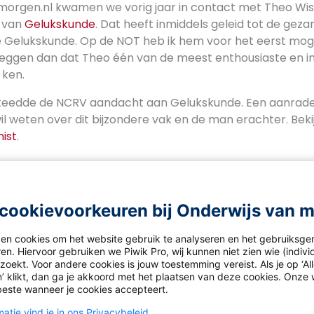
morgen.nl kwamen we vorig jaar in contact met Theo Wi
s van
Gelukskunde
. Dat heeft inmiddels geleid tot de geza
 Gelukskunde. Op de NOT heb ik hem voor het eerst mog
zeggen dan dat Theo één van de meest enthousiaste en i
 ken.
teedde de NCRV aandacht aan Gelukskunde. Een aanrade
l weten over dit bijzondere vak en de man erachter. Beki
ist
.
cookievoorkeuren bij Onderwijs van 
ken cookies om het website gebruik te analyseren en het gebruiksge
en. Hiervoor gebruiken we Piwik Pro, wij kunnen niet zien wie (indiv
oekt. Voor andere cookies is jouw toestemming vereist. Als je op ‘Al
’ klikt, dan ga je akkoord met het plaatsen van deze cookies. Onze 
beste wanneer je cookies accepteert.
ws
atie vind je in ons Privacybeleid.