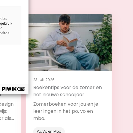
kies.
 gebruik
er
bsites
23 juli 2026
 en
Boekentips voor de zomer en
t
het nieuwe schooljaar
design
Zomerboeken voor jou en je
ijs:
leerlingen in het po, vo en
ar als
mbo.
roces.
Po, Vo en Mbo