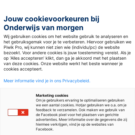
Ga
naar
de
Jouw cookievoorkeuren bij
inhoud
Onderwijs van morgen
Wij gebruiken cookies om het website gebruik te analyseren en
Home
»
Boekentips Nederlands februari
het gebruiksgemak voor je te verbeteren. Hiervoor gebruiken we
Piwik Pro, wij kunnen niet zien wie (individu/pc) de website
bezoekt. Voor andere cookies is jouw toestemming vereist. Als je
20 februari 2025
Door
Sarah Pronk
op ‘Alles accepteren’ klikt, dan ga je akkoord met het plaatsen
Boekentips
van deze cookies. Onze website werkt het beste wanneer je
cookies accepteert.
Nederlands februari
Meer informatie vind je in ons Privacybeleid.
Marketing cookies
Om je gebruikers ervaring te optimaliseren gebruiken
Vo en Mbo
we een aantal cookies. Hotjar gebruiken we o.a. om je
feedback te verzamelen. Ook maken we gebruik van
de Facebook pixel voor het plaatsen van gerichte
advertenties. Meer informatie over de gegevens die zij
Tags
basisvaardigheden
leesmotivatie
hiermee verkrijgen, vind je op de websites van
Facebook.
Nederlands