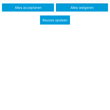
Alles accepteren
Alles weigeren
Keuzes opslaan
Februari is dé maand om met een goed boek onder een
dekentje te kruipen. Of je nu op zoek bent naar een
magisch liefdesverhaal, een spannende competitie vol