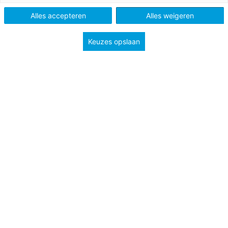
Morgen van 2022
Alles accepteren
Alles weigeren
Po, Vo en Mbo
Keuzes opslaan
Tags
OVM