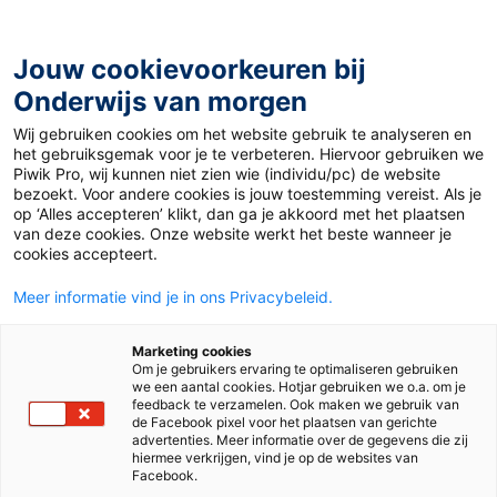
Ga
naar
de
Jouw cookievoorkeuren bij
inhoud
Onderwijs van morgen
Wij gebruiken cookies om het website gebruik te analyseren en
Home
»
Dit zijn de populairste artikelen op Onderwijs van
het gebruiksgemak voor je te verbeteren. Hiervoor gebruiken we
Morgen van 2022
Piwik Pro, wij kunnen niet zien wie (individu/pc) de website
bezoekt. Voor andere cookies is jouw toestemming vereist. Als je
op ‘Alles accepteren’ klikt, dan ga je akkoord met het plaatsen
28 december 2022
Door
River de Graaff
van deze cookies. Onze website werkt het beste wanneer je
Dit zijn de
cookies accepteert.
Meer informatie vind je in ons Privacybeleid.
populairste
Marketing cookies
artikelen op
Om je gebruikers ervaring te optimaliseren gebruiken
we een aantal cookies. Hotjar gebruiken we o.a. om je
feedback te verzamelen. Ook maken we gebruik van
Onderwijs van
de Facebook pixel voor het plaatsen van gerichte
advertenties. Meer informatie over de gegevens die zij
hiermee verkrijgen, vind je op de websites van
Facebook.