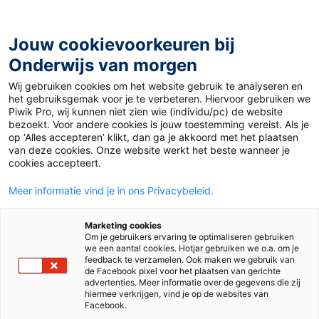
Ga
naar
de
Jouw cookievoorkeuren bij
inhoud
Onderwijs van morgen
Wij gebruiken cookies om het website gebruik te analyseren en
Home
»
Over de grens: 5x bijzonder onderwijs in het
het gebruiksgemak voor je te verbeteren. Hiervoor gebruiken we
buitenland
Piwik Pro, wij kunnen niet zien wie (individu/pc) de website
bezoekt. Voor andere cookies is jouw toestemming vereist. Als je
op ‘Alles accepteren’ klikt, dan ga je akkoord met het plaatsen
14 december 2018
Door
Milou Dekkers
van deze cookies. Onze website werkt het beste wanneer je
Over de grens: 5x
cookies accepteert.
Meer informatie vind je in ons Privacybeleid.
bijzonder onderwijs
Marketing cookies
in het buitenland
Om je gebruikers ervaring te optimaliseren gebruiken
we een aantal cookies. Hotjar gebruiken we o.a. om je
feedback te verzamelen. Ook maken we gebruik van
de Facebook pixel voor het plaatsen van gerichte
advertenties. Meer informatie over de gegevens die zij
Po
hiermee verkrijgen, vind je op de websites van
Facebook.