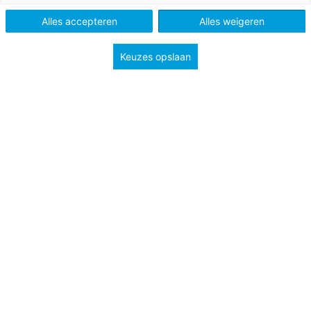
Alles accepteren
Alles weigeren
Tags
onderwijsinnovatie
Keuzes opslaan
In de rubriek
Over de grens
geven we een kijkje in de