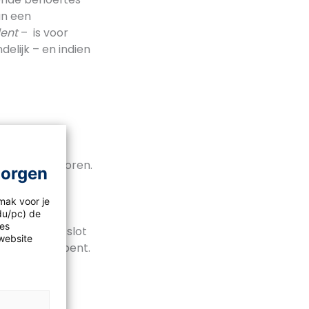
an een
lent
– is voor
delijk – en indien
ie daarbij horen.
morgen
onen van
mak voor je
idu/pc) de
les
el is en tot slot
website
 dat je stil bent.