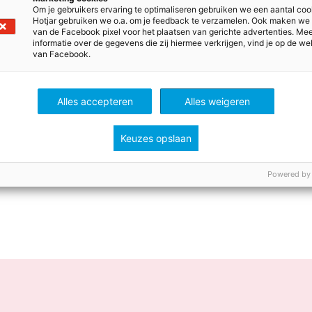
Om je gebruikers ervaring te optimaliseren gebruiken we een aantal coo
Hotjar gebruiken we o.a. om je feedback te verzamelen. Ook maken we
aakt in
haar nieuwe boek
duidelijk dat iedere leraar in he
van de Facebook pixel voor het plaatsen van gerichte advertenties. Me
en vervult: die van (1)
gastheer
, (2)
presentator
, (3)
didac
informatie over de gegevens die zij hiermee verkrijgen, vind je op de we
van Facebook.
sluiter
en (6)
coach
. Elke rol kun je aanleren en in elke rol
ode draad door het boek is dat je aan het gedrag van jou
ef bent; ze zijn als een spiegel voor jou. Reflecteren op de 
Alles accepteren
Alles weigeren
en is dan ook cruciaal, want daar leer je van. Ook is het bela
tuigingen: Wat vind jij belangrijk in jouw rol en wie wil je zi
Keuzes opslaan
n veilig leer- en leefklimaat? En zie je aan jouw leerling
Powered by