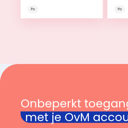
Po
Po
Bekijk
Onbeperkt toegan
met je OvM acco