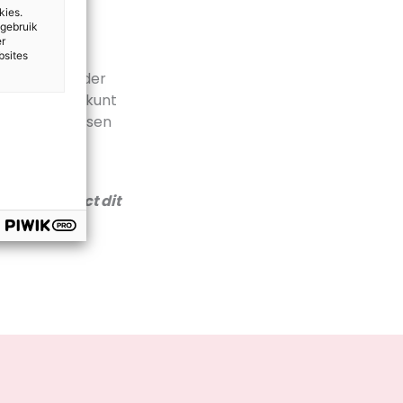
kies.
 gebruik
t voortgezet
er
ticus
, (4)
bsites
 kun je je verder
w leerlingen kunt
interactie tussen
ngrijk stil te
jn als leraar?
en welk effect dit