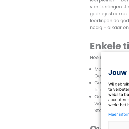
van leerlingen. 
gedragsstoornis. 
leerlingen de ged
nodig – elkaar on
Enkele t
Hoe maak jij de 
Maak een lijst 
Jouw 
Oefen met deze
Geef in elke l
Wij gebrui
leerlingen.
te verbeter
website bez
Oefen met de dr
accepteren
wat je verwacht 
werkt het 
Stop daarmee!
Meer inform
Over
De 