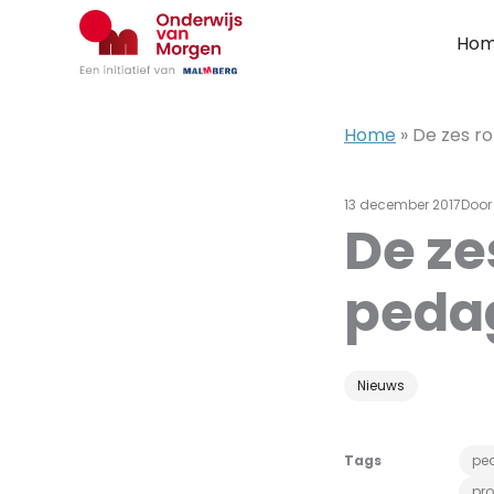
Ga
naar
Ho
de
inhoud
Home
»
De zes ro
13 december 2017
Doo
De ze
peda
Nieuws
Tags
pe
pro