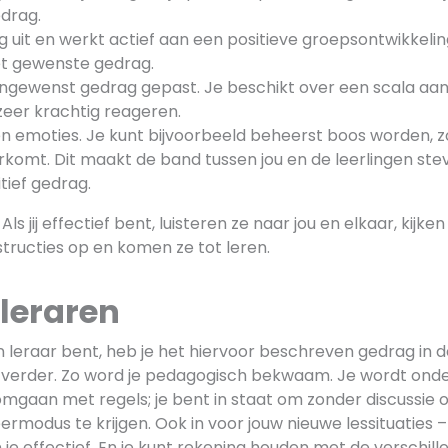
drag.
g uit en werkt actief aan een positieve groepsontwikkelin
t gewenste gedrag.
ongewenst gedrag gepast. Je beschikt over een scala aan 
 zeer krachtig reageren.
en emoties. Je kunt bijvoorbeeld beheerst boos worden, z
komt. Dit maakt de band tussen jou en de leerlingen stev
tief gedrag.
Als jij effectief bent, luisteren ze naar jou en elkaar, kijk
structies op en komen ze tot leren.
 leraren
n leraar bent, heb je het hiervoor beschreven gedrag in d
n verder. Zo word je pedagogisch bekwaam. Je wordt ond
omgaan met regels; je bent in staat om zonder discussie 
leermodus te krijgen. Ook in voor jouw nieuwe lessituaties 
 je effectief. En je kunt rekening houden met de verschil