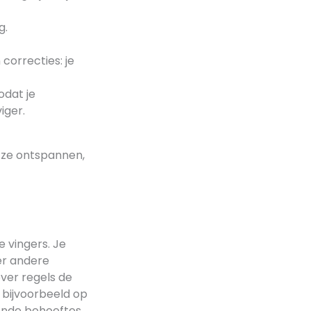
g.
correcties: je
odat je
iger.
en ze ontspannen,
e vingers. Je
er andere
over regels de
– bijvoorbeeld op
lende behoeftes