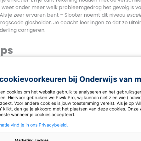
Je weet onder meer welk probleemgedrag het gevolg is v
Als je zeer ervaren bent – Slooter noemt dit niveau
excel
ragscode glashelder. Je coacht leerlingen zo dat ze uitein
derling corrigeren.
ips
rol van pedagoog eigen?
met overtredingen en verbale en non-verbale correcties d
cookievoorkeuren bij Onderwijs van 
 correcties.
es een positieve boodschap en oefen met het positief bel
ken cookies om het website gebruik te analyseren en het gebruiksge
en. Hiervoor gebruiken we Piwik Pro, wij kunnen niet zien wie (indiv
oekt. Voor andere cookies is jouw toestemming vereist. Als je op ‘Al
ieslagregel: je zegt wat je hoort of ziet, daarna wat de reg
’ klikt, dan ga je akkoord met het plaatsen van deze cookies. Onze 
van de leerling. Bijvoorbeeld: ‘Ik hoor je praten. De regel is
beste wanneer je cookies accepteert.
’
atie vind je in ons Privacybeleid.
zes rollen van de leraar
Marketing cookies