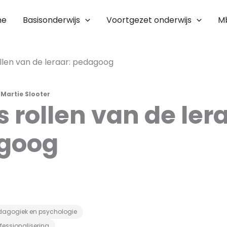
me
Basisonderwijs
Voortgezet onderwijs
M
llen van de leraar: pedagoog
r
Martie Slooter
s rollen van de ler
goog
dagogiek en psychologie
fessionalisering