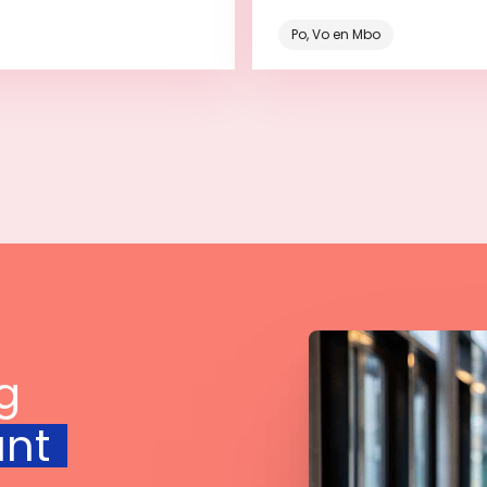
onderdeel van het leerp
Po, Vo en Mbo
Bekijk
Bekijk
g
unt