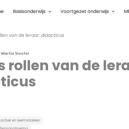
me
Basisonderwijs
Voortgezet onderwijs
M
llen van de leraar: didacticus
r
Martie Slooter
s rollen van de ler
ticus
actiek en leermiddelen
fessionalisering