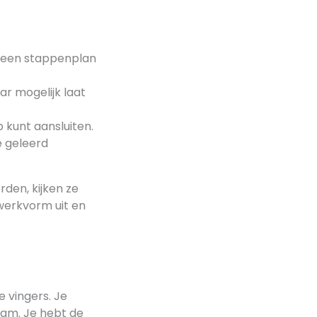
e een stappenplan
r mogelijk laat
 kunt aansluiten.
e geleerd
orden, kijken ze
werkvorm uit en
e vingers. Je
aam. Je hebt de