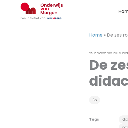
Ga
naar
Ho
de
inhoud
Home
»
De zes ro
29 november 2017
Doo
De ze
didac
Po
Tags
did
pro