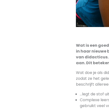
Wat is een goede
in haar nieuwe
van didacticus. 
aan. Dit beteken
Wat doe je als did
zodat ze het gele
beschrijft allere
…legt de stof u
Complexe leerst
gebruikt veel 