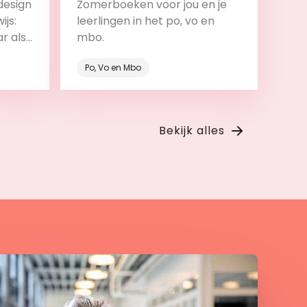
design
Zomerboeken voor jou en je
ijs:
leerlingen in het po, vo en
ar als
mbo.
roces.
Po, Vo en Mbo
Bekijk
Bekijk alles