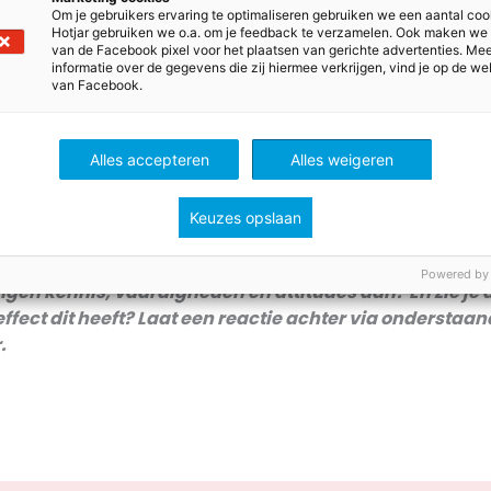
Om je gebruikers ervaring te optimaliseren gebruiken we een aantal coo
zes rollen van de leraar
Hotjar gebruiken we o.a. om je feedback te verzamelen. Ook maken we
van de Facebook pixel voor het plaatsen van gerichte advertenties. Me
informatie over de gegevens die zij hiermee verkrijgen, vind je op de we
van Facebook.
aakt in
haar nieuwe boek
duidelijk dat iedere leraar in he
en vervult: die van (1)
gastheer
, (2)
presentator
, (3) dida
sluiter
en (6)
coach
. Elke rol kun je aanleren en in elke rol
Alles accepteren
Alles weigeren
ode draad door het boek is dat je aan het gedrag van jou
ef bent; ze zijn als een spiegel voor jou. Reflecteren op de 
Keuzes opslaan
en is dan ook cruciaal, want daar leer je van. Ook is het bela
tuigingen: wat vind jij belangrijk in jouw rol en wie wil je zij
Powered by
rlingen kennis, vaardigheden en attitudes aan? En zie je
effect dit heeft? Laat een reactie achter via onderstaan
.