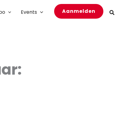
Aanmelden
bo
Events
Zoeken
aar: