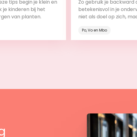
ze tips begin je klein en
Zo gebruik je backward 
 je kinderen bij het
betekenisvol in je onderw
rgen van planten.
niet als doel op zich, ma
onderdeel van het leerp
Po, Vo en Mbo
Bekijk
Bekijk
g