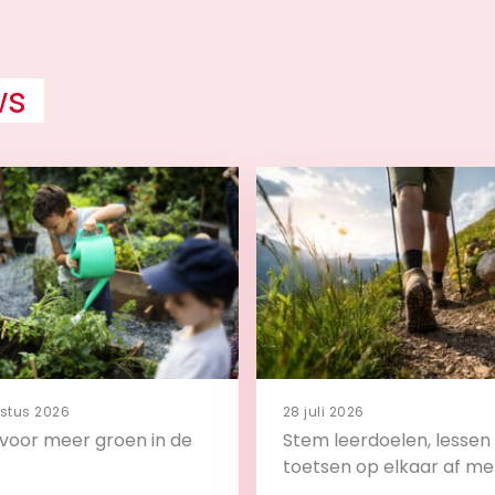
ws
stus 2026
28 juli 2026
s voor meer groen in de
Stem leerdoelen, lessen
toetsen op elkaar af me
backward design