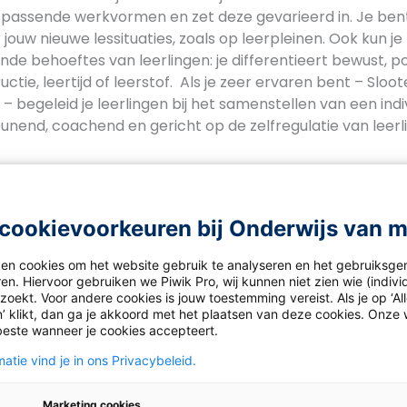
 passende werkvormen en zet deze gevarieerd in. Je be
r jouw nieuwe lessituaties, zoals op leerpleinen. Ook kun 
nde behoeftes van leerlingen: je differentieert bewust, po
uctie, leertijd of leerstof. Als je zeer ervaren bent – Sloo
 – begeleid je leerlingen bij het samenstellen van een indi
unend, coachend en gericht op de zelfregulatie van leerl
ips
 rol van didacticus eigen?
cookievoorkeuren bij Onderwijs van 
ijke planning van je les en zorg dat deze organisatorisch 
ken cookies om het website gebruik te analyseren en het gebruiksge
zelf uit hoe je de stof op een begrijpelijke, aansprekende m
en. Hiervoor gebruiken we Piwik Pro, wij kunnen niet zien wie (indiv
oekt. Voor andere cookies is jouw toestemming vereist. Als je op ‘Al
ordoet’.
’ klikt, dan ga je akkoord met het plaatsen van deze cookies. Onze 
ouw leiderschapsgedrag. Dat jij leider bent, is voorwaarde
beste wanneer je cookies accepteert.
atie vind je in ons Privacybeleid.
 je informatie hebt over de kennis en vaardigheden van l
 kun je je onderwijs goed afstemmen.
Marketing cookies