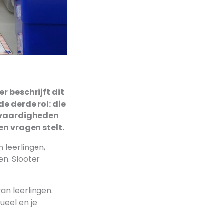
r beschrijft dit
 de derde rol: die
en vaardigheden
en vragen stelt.
n leerlingen,
en. Slooter
an leerlingen.
ueel en je