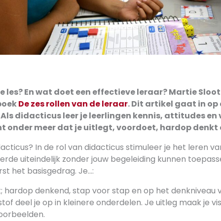
 les? En wat doet een effectieve leraar? Martie Sloote
 boek
De zes rollen van de leraar
. Dit artikel gaat in op
Als didacticus leer je leerlingen kennis, attitudes 
t onder meer dat je uitlegt, voordoet, hardop denkt 
acticus? In de rol van didacticus stimuleer je het leren va
erde uiteindelijk zonder jouw begeleiding kunnen toepass
erst het basisgedrag. Je…:
it; hardop denkend, stap voor stap en op het denkniveau v
of deel je op in kleinere onderdelen. Je uitleg maak je vis
voorbeelden.