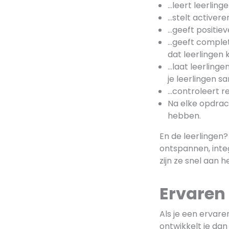
…leert leerling
…stelt activer
…geeft positie
…geeft complet
dat leerlingen 
…laat leerling
je leerlingen 
…controleert re
Na elke opdrac
hebben.
En de leerlingen? 
ontspannen, inte
zijn ze snel aan h
Ervaren
Als je een ervare
ontwikkelt je dan