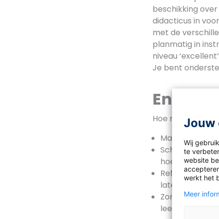
beschikking over
didacticus in voo
met de verschille
planmatig in instr
niveau ‘excellent’
Je bent onderste
Enkele t
Hoe maak jij je de
Jouw 
Maak een duidel
Wij gebrui
Schrijf voor je
te verbeter
website bez
hoe je deze ‘vo
accepteren
Reflecteer op j
werkt het 
laten leren.
Meer inform
Zorg ervoor dat
leerjaar 1. Dan