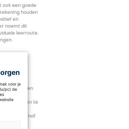
nt ook een goede
je rekening houden
sitief en
ter noemt dit
viduele leerroute.
ingen.
morgen
op orde is.
mak voor je
anier uitlegt en
idu/pc) de
les
website
 om leerlingen te
eerlingen, vanaf