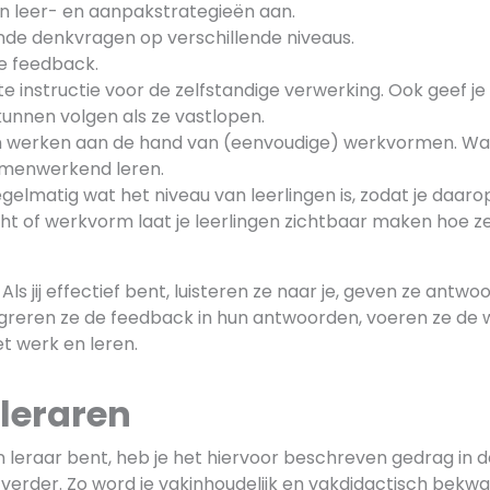
en leer- en aanpakstrategieën aan.
ende denkvragen op verschillende niveaus.
ve feedback.
e instructie voor de zelfstandige verwerking. Ook geef j
kunnen volgen als ze vastlopen.
en werken aan de hand van (eenvoudige) werkvormen. Waa
samenwerkend leren.
gelmatig wat het niveau van leerlingen is, zodat je daarop
ht of werkvorm laat je leerlingen zichtbaar maken hoe z
Als jij effectief bent, luisteren ze naar je, geven ze antwo
greren ze de feedback in hun antwoorden, voeren ze de 
et werk en leren.
 leraren
n leraar bent, heb je het hiervoor beschreven gedrag in d
 verder. Zo word je vakinhoudelijk en vakdidactisch bekw