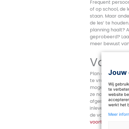
Frequent persoonl
of op school, de 
staan. Maar ander
de les’ te houden
planning haalt? Al
geprobeerd? Laat 
meer bewust van 
Voort
Jouw 
Plan eens of vak
te vragen, houd j
Wij gebrui
mogelijk te late
te verbeter
ze nog probleme
website bez
accepteren
afgesproken tuss
werkt het 
inleveren van zij
Meer inform
de voortgang van 
voortgezetleren.n