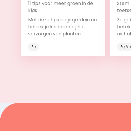
11 tips voor meer groen in de
Stem 
klas
toets
backw
Met deze tips begin je klein en
Zo ge
betrek je kinderen bij het
beteke
verzorgen van planten.
niet a
onder
Po
Po, V
Bekijk