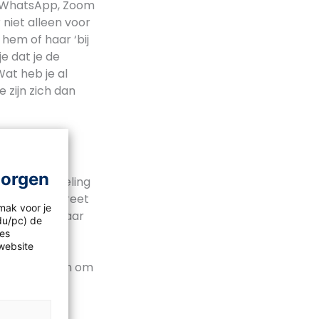
l, WhatsApp, Zoom
niet alleen voor
hem of haar ‘bij
e dat je de
Wat heb je al
 zijn zich dan
morgen
r terugkoppeling
n om zo concreet
mak voor je
 hebben of waar
idu/pc) de
ijn de
les
website
 is met het
cies kunt doen om