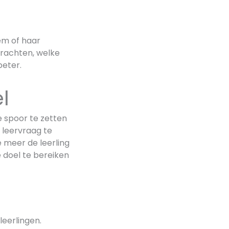
hem of haar
drachten, welke
beter.
l
e spoor te zetten
 leervraag te
 meer de leerling
e doel te bereiken
leerlingen.