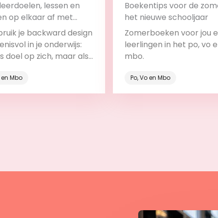
leerdoelen, lessen en
Boekentips voor de zom
en op elkaar af met
het nieuwe schooljaar
ard design
bruik je backward design
Zomerboeken voor jou e
nisvol in je onderwijs:
leerlingen in het po, vo 
ls doel op zich, maar als
mbo.
deel van het leerproces.
o en Mbo
Po, Vo en Mbo
Bekijk
Bekijk