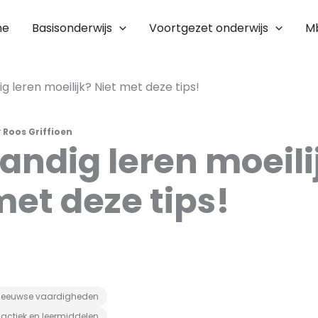
me
Basisonderwijs
Voortgezet onderwijs
M
ig leren moeilijk? Niet met deze tips!
r
Roos Griffioen
tandig leren moeili
met deze tips!
e eeuwse vaardigheden
actiek en leermiddelen