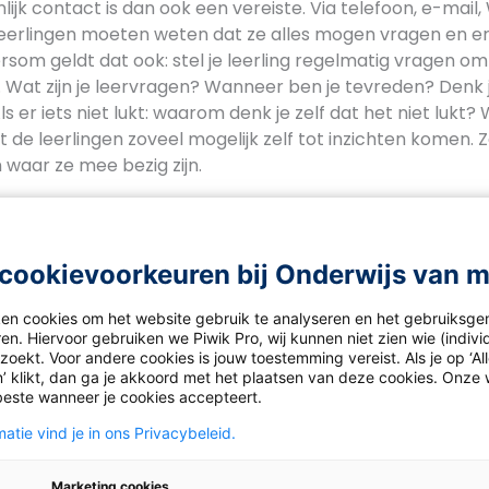
ijk contact is dan ook een vereiste. Via telefoon, e-mai
leerlingen moeten weten dat ze alles mogen vragen en er 
som geldt dat ook: stel je leerling regelmatig vragen om 
. Wat zijn je leervragen? Wanneer ben je tevreden? Denk j
s er iets niet lukt: waarom denk je zelf dat het niet lukt? 
de leerlingen zoveel mogelijk zelf tot inzichten komen. Ze
waar ze mee bezig zijn.
gangsgesprek
cookievoorkeuren bij Onderwijs van 
er per week een voortgangsgesprek met de leerling. Doo
e zicht op het werk dat gedaan is. Vraag aan je leerlinge
ken cookies om het website gebruik te analyseren en het gebruiksge
n zien waar ze die week aan gewerkt hebben, wat ze al af
en. Hiervoor gebruiken we Piwik Pro, wij kunnen niet zien wie (indiv
n mee hebben. Hebben ze antwoord op hun leervragen? Z
oekt. Voor andere cookies is jouw toestemming vereist. Als je op ‘Al
’ klikt, dan ga je akkoord met het plaatsen van deze cookies. Onze 
enstappen gehaald? Verwacht je dat een leerling te laat
beste wanneer je cookies accepteert.
n of haar werk? Herinner ze er dan op tijd aan. Wat je pre
atie vind je in ons Privacybeleid.
leerlingen in de gaten te houden, lees je in
deze blog op
l.
Marketing cookies