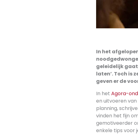
In het afgelopen
noodgedwongen 
geleidelijk gaat
laten’. Toch is 
geven er de voo
In het
Agora-ond
en uitvoeren van
planning, schrijv
vinden het fijn o
gemotiveerder om
enkele tips voor je