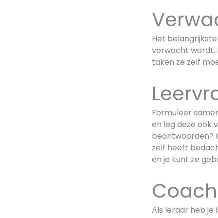
Verwa
Het belangrijkste
verwacht wordt. 
taken ze zelf moe
Leervr
Formuleer samen 
en leg deze ook 
beantwoorden? Ge
zelf heeft bedach
en je kunt ze ge
Coachi
Als leraar heb je 