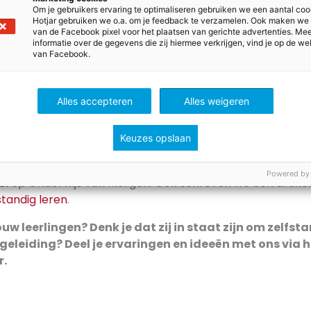
Om je gebruikers ervaring te optimaliseren gebruiken we een aantal coo
l in zelfstandigheid
Hotjar gebruiken we o.a. om je feedback te verzamelen. Ook maken we
van de Facebook pixel voor het plaatsen van gerichte advertenties. Me
informatie over de gegevens die zij hiermee verkrijgen, vind je op de we
is gestructureerder dan de andere. Of gemotiveerder. Zel
van Facebook.
hillende vaardigheden die ook nog eens met elkaar gec
 mate van discipline, een fijne leeromgeving en ouders o
Alles accepteren
Alles weigeren
tueel te helpen, dat zijn de basisbenodigheden. En die zijn
vanzelfsprekend. Kijk daarom goed naar kwetsbare leerlin
nodig hebben. Zelfstandig waar het kan, samen waar het
Keuzes opslaan
ver de rol van docenten in het Agora-onderwijs lees je i
Powered by
el
op Onderwijs van Morgen. Ook schreven we een artike
standig leren
.
ouw leerlingen? Denk je dat zij in staat zijn om zelfsta
geleiding? Deel je ervaringen en ideeën met ons via 
r.