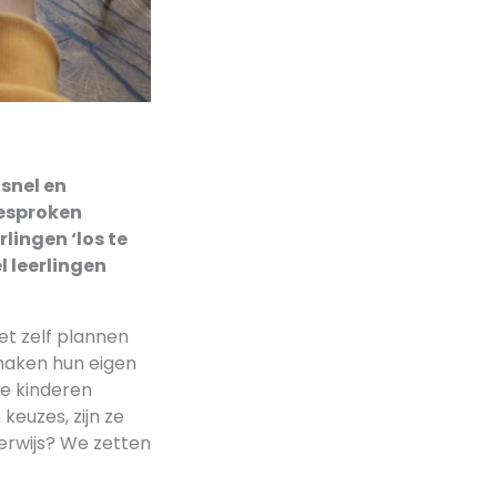
 snel en
esproken
lingen ‘los te
l leerlingen
et zelf plannen
 maken hun eigen
de kinderen
keuzes, zijn ze
erwijs? We zetten