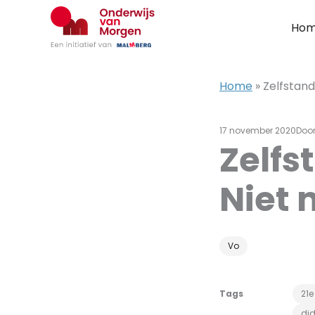
Ga
naar
Ho
de
inhoud
Home
»
Zelfstand
17 november 2020
Doo
Zelfs
Niet 
Vo
Tags
21
did