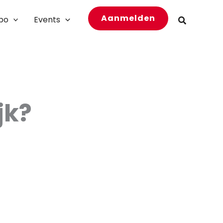
Aanmelden
bo
Events
Zoeken
jk?