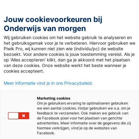
Ga
naar
de
Jouw cookievoorkeuren bij
inhoud
Onderwijs van morgen
Wij gebruiken cookies om het website gebruik te analyseren en
Home
»
Wonderbaarlijke feiten over babydieren
het gebruiksgemak voor je te verbeteren. Hiervoor gebruiken we
Piwik Pro, wij kunnen niet zien wie (individu/pc) de website
bezoekt. Voor andere cookies is jouw toestemming vereist. Als je
9 februari 2020
op ‘Alles accepteren’ klikt, dan ga je akkoord met het plaatsen
Wonderbaarlijke
van deze cookies. Onze website werkt het beste wanneer je
cookies accepteert.
feiten over
Meer informatie vind je in ons Privacybeleid.
babydieren
Marketing cookies
Om je gebruikers ervaring te optimaliseren gebruiken
we een aantal cookies. Hotjar gebruiken we o.a. om je
feedback te verzamelen. Ook maken we gebruik van
de Facebook pixel voor het plaatsen van gerichte
Po
advertenties. Meer informatie over de gegevens die zij
hiermee verkrijgen, vind je op de websites van
Facebook.