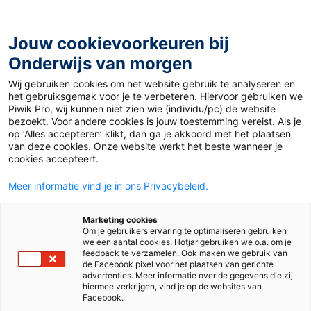
Ga
naar
de
Jouw cookievoorkeuren bij
inhoud
Onderwijs van morgen
Wij gebruiken cookies om het website gebruik te analyseren en
Home
»
Werken met je handen is oké
het gebruiksgemak voor je te verbeteren. Hiervoor gebruiken we
Piwik Pro, wij kunnen niet zien wie (individu/pc) de website
bezoekt. Voor andere cookies is jouw toestemming vereist. Als je
14 maart 2022
Door
Milou Dekkers
op ‘Alles accepteren’ klikt, dan ga je akkoord met het plaatsen
Werken met je
van deze cookies. Onze website werkt het beste wanneer je
cookies accepteert.
handen is oké
Meer informatie vind je in ons Privacybeleid.
Marketing cookies
Om je gebruikers ervaring te optimaliseren gebruiken
Mbo
we een aantal cookies. Hotjar gebruiken we o.a. om je
feedback te verzamelen. Ook maken we gebruik van
de Facebook pixel voor het plaatsen van gerichte
advertenties. Meer informatie over de gegevens die zij
Tags
jongeren
professionalisering
techniek
hiermee verkrijgen, vind je op de websites van
Facebook.
zorg & welzijn