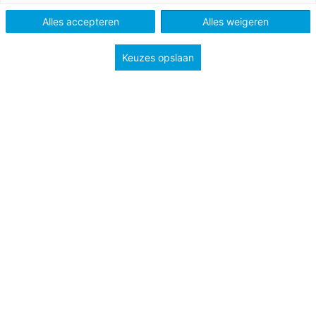
Alles accepteren
Alles weigeren
Keuzes opslaan
Nog altijd worstelt het vmbo met een
imagoprobleem. Dat vmbo-leerlingen volop
baankansen met toekomstperspectief hebben, lijkt