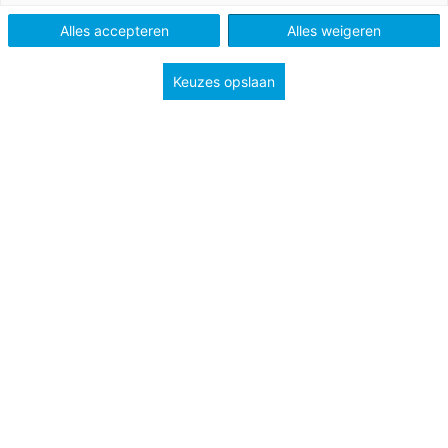
Alles accepteren
Alles weigeren
Tags
kleuters
lerarentekort
Keuzes opslaan
professionalisering