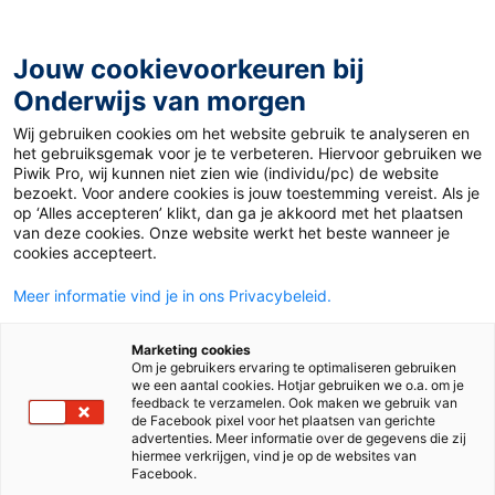
Ga
naar
de
Jouw cookievoorkeuren bij
inhoud
Onderwijs van morgen
Wij gebruiken cookies om het website gebruik te analyseren en
Home
»
Wel het basisonderwijs, maar niet de kleuters?
het gebruiksgemak voor je te verbeteren. Hiervoor gebruiken we
Piwik Pro, wij kunnen niet zien wie (individu/pc) de website
bezoekt. Voor andere cookies is jouw toestemming vereist. Als je
20 augustus 2020
Door
Walt van der Linden
op ‘Alles accepteren’ klikt, dan ga je akkoord met het plaatsen
Wel het
van deze cookies. Onze website werkt het beste wanneer je
cookies accepteert.
basisonderwijs,
Meer informatie vind je in ons Privacybeleid.
maar niet de
Marketing cookies
Om je gebruikers ervaring te optimaliseren gebruiken
we een aantal cookies. Hotjar gebruiken we o.a. om je
kleuters?
feedback te verzamelen. Ook maken we gebruik van
de Facebook pixel voor het plaatsen van gerichte
advertenties. Meer informatie over de gegevens die zij
hiermee verkrijgen, vind je op de websites van
Facebook.
Po