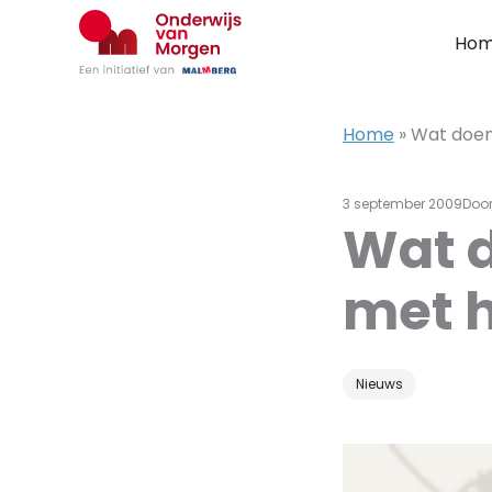
Ga
naar
Ho
de
inhoud
Home
»
Wat doen
3 september 2009
Doo
Wat d
met h
Nieuws