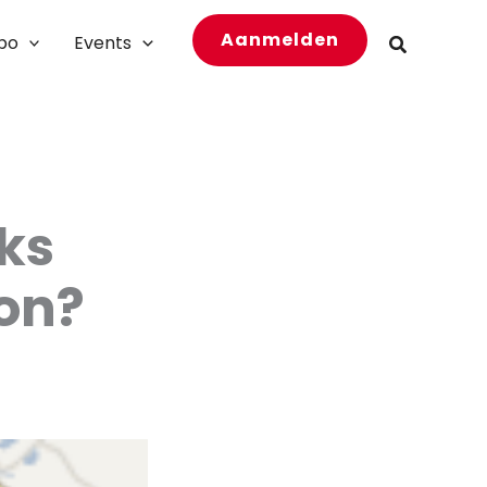
Aanmelden
bo
Events
Zoeken
ks
on?