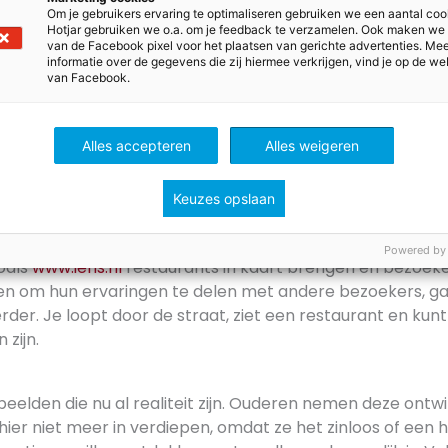
Om je gebruikers ervaring te optimaliseren gebruiken we een aantal coo
tegen welke prijs? Kijk even naar het filmpje. Of om
de ju
Hotjar gebruiken we o.a. om je feedback te verzamelen. Ook maken we
 het gebruik van moeilijke landkaarten en stadsplattegro
van de Facebook pixel voor het plaatsen van gerichte advertenties. Me
informatie over de gegevens die zij hiermee verkrijgen, vind je op de we
van Facebook.
rd aan de weg aan het timmeren op het gebied van mobie
jaar met hun eigen toestel. En ontwikkelen ze relevante 
Alles accepteren
Alles weigeren
natie met internet, nog leuker of handiger maakt. Met de
n vrienden waar jij je bevindt en kun je natuurlijk ook zie
Keuzes opslaan
 jongeren als ze rondhangen in de stad of in het weekend i
Powered by
oals
www.iens.nl
restaurants in kaart brengen en bezoek
en om hun ervaringen te delen met andere bezoekers, gaa
rder. Je loopt door de straat, ziet een restaurant en kunt
 zijn.
beelden die nu al realiteit zijn. Ouderen nemen deze ontw
ch hier niet meer in verdiepen, omdat ze het zinloos of een 