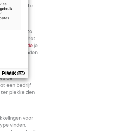
kies.
iste route
uit te
 gebruik
nden.
er
bsites
le devices. Zo
software die het
 dienst
Latitude
je
n waar je vrienden
n de kroeg.
ers de
t een bedrijf
 ter plekke zien
ikkelingen voor
hype vinden.