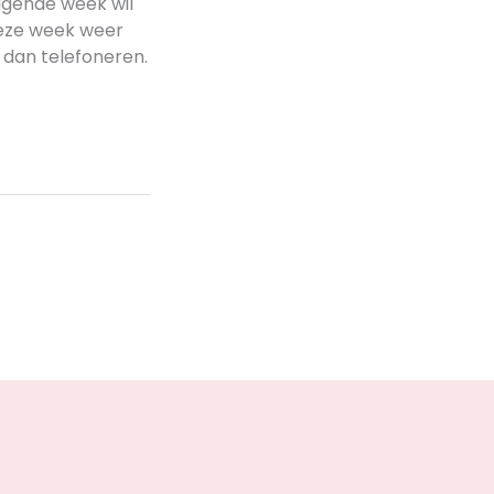
olgende week wil
deze week weer
t dan telefoneren.