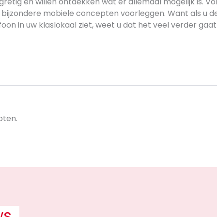
gretig en willen ontdekken wat er allemaal mogelijk is. V
l bijzondere mobiele concepten voorleggen. Want als u 
oon in uw klaslokaal ziet, weet u dat het veel verder gaa
oten.
ws