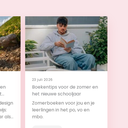
23 juli 2026
 en
Boekentips voor de zomer en
t
het nieuwe schooljaar
design
Zomerboeken voor jou en je
ijs:
leerlingen in het po, vo en
ar als
mbo.
roces.