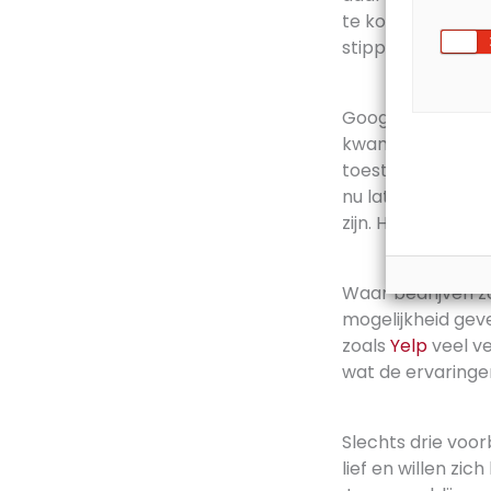
te koop staan en 
stippelen zonder
Google is ook ha
kwamen ze vorig 
toestel, in combi
nu laten weten aa
zijn. Handig voor
Waar bedrijven z
mogelijkheid gev
zoals
Yelp
veel ve
wat de ervaringen
Slechts drie voor
lief en willen zi