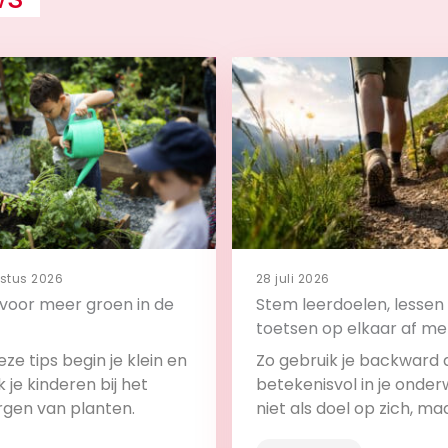
stus 2026
28 juli 2026
s voor meer groen in de
Stem leerdoelen, lessen
toetsen op elkaar af me
backward design
ze tips begin je klein en
Zo gebruik je backward 
 je kinderen bij het
betekenisvol in je onderw
rgen van planten.
niet als doel op zich, ma
onderdeel van het leerp