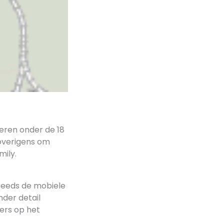
eren onder de 18
 overigens om
ily.
teeds de mobiele
nder detail
ers op het