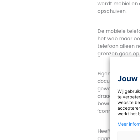
wordt mobiel en d
opschuiven.
De mobiele telef
het web maar ook
telefoon alleen 
grenzen gaan opz
Eigenlijk kunnen 
Jouw 
documentaire waar
gewone telefoon 
Wij gebrui
draad aan een tel
te verbeter
website bez
bewust van de oo
accepteren
‘connected’ zijn.
werkt het 
Meer inform
Heeft u weleens
daarvan zijn? Wis