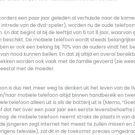
orders een paar jaar geleden al verhuisde naar de kame
 intrede van de dvd-speler), worden nu de oude telefoo
 En dat begint al bij de leeftijd van 6 tot 8 jaar, waarvan
 beschikt. De mobiele telefoon wordt steeds belangrijker
en er ook een belang bij. 70% van de ouders vindt het be
 van nood kunnen bellen. En dat zij altijd en overal bereikb
ekken worden ook vaak met de familie gevoerd (zie wee
meestal met de moeder.
on is dus niet meer weg te denken uit het leven van de t
jn/haar mobiele telefoon altijd binnen handbereik en twe
e telefoon alleen uit is als de batterij uit is (Memo, “Goei
loof dat het over een paar jaar een eerste levensbehoefte is
 nog: de mobiele telefoon neemt straks de plaats in van 
de jongeren zegt internet het meest te zullen missen en 
rigens televisie), zal dit in de toekomst precies omgedraai