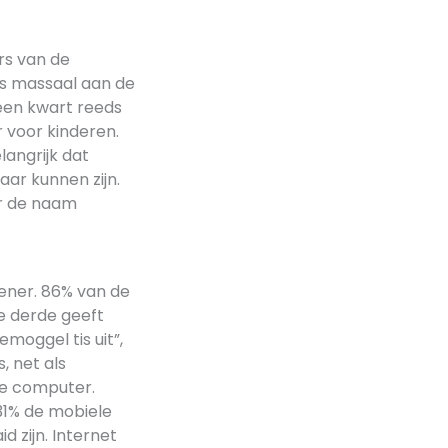
rs van de
ns massaal aan de
 een kwart reeds
 voor kinderen.
langrijk dat
aar kunnen zijn.
r de naam
iener. 86% van de
e derde geeft
emoggel tis uit”,
, net als
de computer.
31% de mobiele
d zijn. Internet