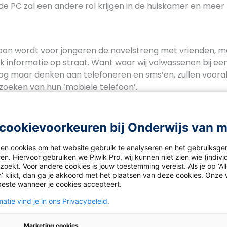
e PC zal een andere rol krijgen in de huiskamer en meer 
oon wordt voor jongeren de navelstreng met vrienden, m
 informatie op straat. Want waar wij volwassenen bij ee
nog maar denken aan telefoneren en sms’en, zullen voora
oeken van hun ‘mobiele telefoon’.
we niet meer spreken van een mobiele telefoon. Ik zag oo
cookievoorkeuren bij Onderwijs van 
in een jongen van een jaar of 6 naar een film zat te kij
(met een draad) te zien was. Hij vroeg zijn moeder waar
ken cookies om het website gebruik te analyseren en het gebruiksge
efoon zat; was toch niet handig. Jongeren zijn zich strak
en. Hiervoor gebruiken we Piwik Pro, wij kunnen niet zien wie (indiv
oekt. Voor andere cookies is jouw toestemming vereist. Als je op ‘Al
rsprong van de telefoon. Zij hebben een mobiele ‘devic
’ klikt, dan ga je akkoord met het plaatsen van deze cookies. Onze 
 En het gaat harder dan u denkt. Een aantal voorbeelden.
beste wanneer je cookies accepteert.
atie vind je in ons Privacybeleid.
 gehoord van
Augmented Reality
? Maar vooral wat de mo
t u dat u via uw mobiele device naar
huizen
kunt kijken
en 
Marketing cookies