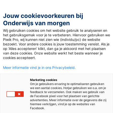
Ga
naar
de
Jouw cookievoorkeuren bij
inhoud
Onderwijs van morgen
Wij gebruiken cookies om het website gebruik te analyseren en
Home
»
Materiaal 12+
»
Wird die Gorch Fock jemals noch
het gebruiksgemak voor je te verbeteren. Hiervoor gebruiken we
fahren?
Piwik Pro, wij kunnen niet zien wie (individu/pc) de website
bezoekt. Voor andere cookies is jouw toestemming vereist. Als je
op ‘Alles accepteren’ klikt, dan ga je akkoord met het plaatsen
15 april 2019
Door
Joep van Gils
van deze cookies. Onze website werkt het beste wanneer je
Wird die Gorch Fock
cookies accepteert.
Meer informatie vind je in ons Privacybeleid.
jemals noch fahren?
Marketing cookies
Om je gebruikers ervaring te optimaliseren gebruiken
we een aantal cookies. Hotjar gebruiken we o.a. om je
VO
MBO
feedback te verzamelen. Ook maken we gebruik van
de Facebook pixel voor het plaatsen van gerichte
advertenties. Meer informatie over de gegevens die zij
hiermee verkrijgen, vind je op de websites van
Vak
Duits
Facebook.