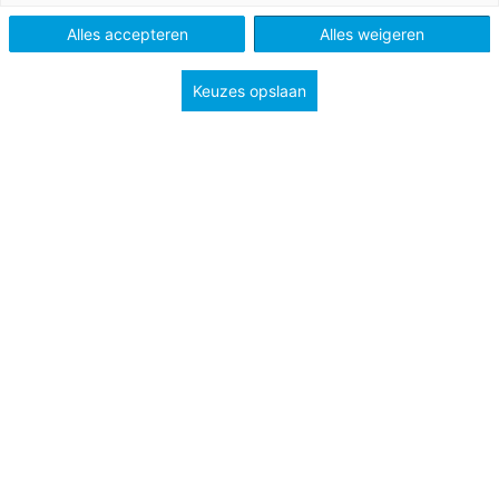
Schooltype
Bovenbouw havo/vwo
Alles accepteren
Alles weigeren
Bovenbouw vmbo
Mbo
Keuzes opslaan
Niveau
A2
B1