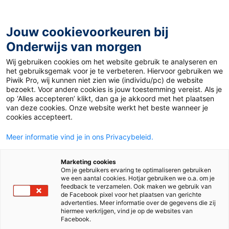
Ga
naar
de
Jouw cookievoorkeuren bij
inhoud
Onderwijs van morgen
Wij gebruiken cookies om het website gebruik te analyseren en
Home
»
Materiaal 12+
»
Wie bepaalt wat normaal is?
het gebruiksgemak voor je te verbeteren. Hiervoor gebruiken we
Piwik Pro, wij kunnen niet zien wie (individu/pc) de website
bezoekt. Voor andere cookies is jouw toestemming vereist. Als je
8 november 2015
Door
Ivo Pertijs
op ‘Alles accepteren’ klikt, dan ga je akkoord met het plaatsen
Wie bepaalt wat
van deze cookies. Onze website werkt het beste wanneer je
cookies accepteert.
normaal is?
Meer informatie vind je in ons Privacybeleid.
Marketing cookies
Om je gebruikers ervaring te optimaliseren gebruiken
VO
we een aantal cookies. Hotjar gebruiken we o.a. om je
feedback te verzamelen. Ook maken we gebruik van
de Facebook pixel voor het plaatsen van gerichte
advertenties. Meer informatie over de gegevens die zij
Vak
Maatschappijleer
hiermee verkrijgen, vind je op de websites van
Facebook.