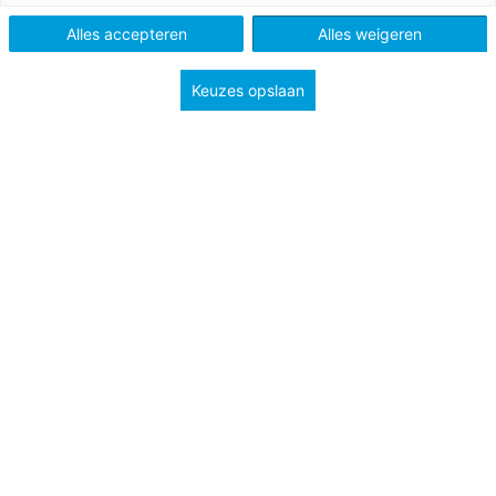
Schooltype
Bovenbouw havo/vwo
Alles accepteren
Alles weigeren
Onderwerp
Pluriforme samenleving
Keuzes opslaan