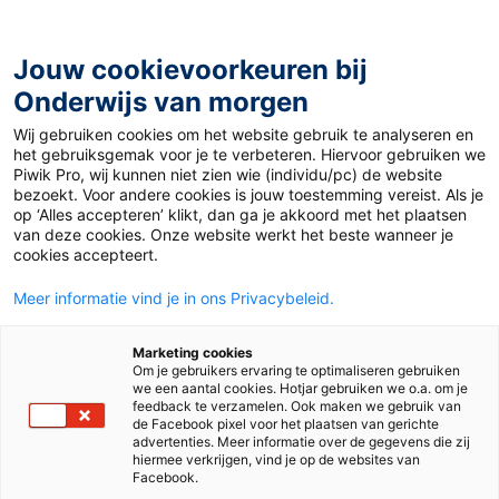
Ga
naar
de
Jouw cookievoorkeuren bij
inhoud
Onderwijs van morgen
Wij gebruiken cookies om het website gebruik te analyseren en
Home
»
Materiaal 12+
»
Teenager als Influencer
het gebruiksgemak voor je te verbeteren. Hiervoor gebruiken we
Piwik Pro, wij kunnen niet zien wie (individu/pc) de website
bezoekt. Voor andere cookies is jouw toestemming vereist. Als je
26 oktober 2020
Door
Duits Auteur
op ‘Alles accepteren’ klikt, dan ga je akkoord met het plaatsen
Teenager als
van deze cookies. Onze website werkt het beste wanneer je
cookies accepteert.
Influencer
Meer informatie vind je in ons Privacybeleid.
Marketing cookies
Om je gebruikers ervaring te optimaliseren gebruiken
VO
MBO
we een aantal cookies. Hotjar gebruiken we o.a. om je
feedback te verzamelen. Ook maken we gebruik van
de Facebook pixel voor het plaatsen van gerichte
advertenties. Meer informatie over de gegevens die zij
Vak
Duits
hiermee verkrijgen, vind je op de websites van
Facebook.