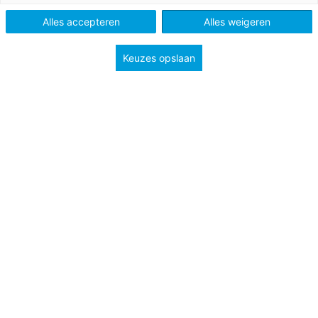
Schooltype
Bovenbouw havo/vwo
Mbo
Alles accepteren
Alles weigeren
Niveau
A2
B1
Keuzes opslaan