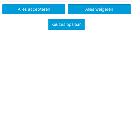
Schooltype
Bovenbouw havo/vwo
Alles accepteren
Alles weigeren
Onderwerp
Parlementaire democratie
Keuzes opslaan