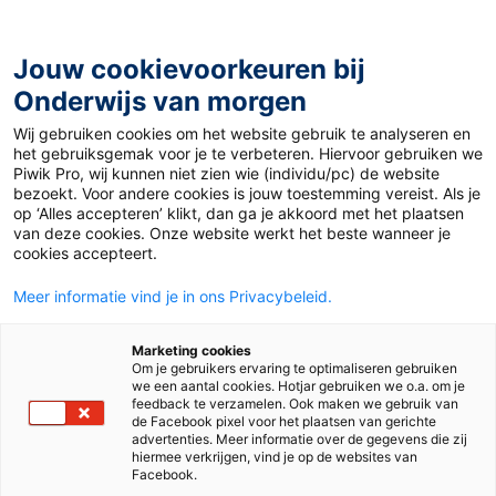
Ga
naar
de
Jouw cookievoorkeuren bij
inhoud
Onderwijs van morgen
Wij gebruiken cookies om het website gebruik te analyseren en
Home
»
Materiaal 12+
»
Ruzie op rechts: wat is er aan de
het gebruiksgemak voor je te verbeteren. Hiervoor gebruiken we
hand?
Piwik Pro, wij kunnen niet zien wie (individu/pc) de website
bezoekt. Voor andere cookies is jouw toestemming vereist. Als je
op ‘Alles accepteren’ klikt, dan ga je akkoord met het plaatsen
30 november 2020
Door
Matthijs Woudenberg
van deze cookies. Onze website werkt het beste wanneer je
Ruzie op rechts: wat
cookies accepteert.
Meer informatie vind je in ons Privacybeleid.
is er aan de hand?
Marketing cookies
Om je gebruikers ervaring te optimaliseren gebruiken
we een aantal cookies. Hotjar gebruiken we o.a. om je
VO
feedback te verzamelen. Ook maken we gebruik van
de Facebook pixel voor het plaatsen van gerichte
advertenties. Meer informatie over de gegevens die zij
hiermee verkrijgen, vind je op de websites van
Vak
Maatschappijleer
Facebook.