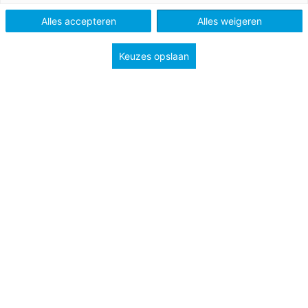
VO
MBO
Alles accepteren
Alles weigeren
Keuzes opslaan
Vak
Nederlands
Schooltype
Bovenbouw havo/vwo
Bovenbouw vmbo
Mbo
Niveau
3F