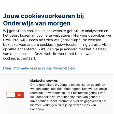
Ga
naar
de
Jouw cookievoorkeuren bij
inhoud
Onderwijs van morgen
Wij gebruiken cookies om het website gebruik te analyseren en
Home
»
Materiaal 12+
»
Rellen in Amsterdam bespreken in
het gebruiksgemak voor je te verbeteren. Hiervoor gebruiken we
de klas
Piwik Pro, wij kunnen niet zien wie (individu/pc) de website
bezoekt. Voor andere cookies is jouw toestemming vereist. Als je
op ‘Alles accepteren’ klikt, dan ga je akkoord met het plaatsen
18 november 2024
Door
Paulien Sigmans
van deze cookies. Onze website werkt het beste wanneer je
Rellen in
cookies accepteert.
Meer informatie vind je in ons Privacybeleid.
Amsterdam
Marketing cookies
bespreken in de
Om je gebruikers ervaring te optimaliseren gebruiken
we een aantal cookies. Hotjar gebruiken we o.a. om je
feedback te verzamelen. Ook maken we gebruik van
klas
de Facebook pixel voor het plaatsen van gerichte
advertenties. Meer informatie over de gegevens die zij
hiermee verkrijgen, vind je op de websites van
Facebook.