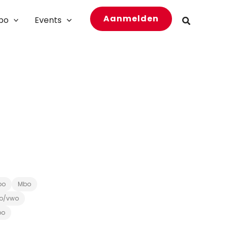
Aanmelden
bo
Events
Zoeken
bo
Mbo
o/vwo
bo