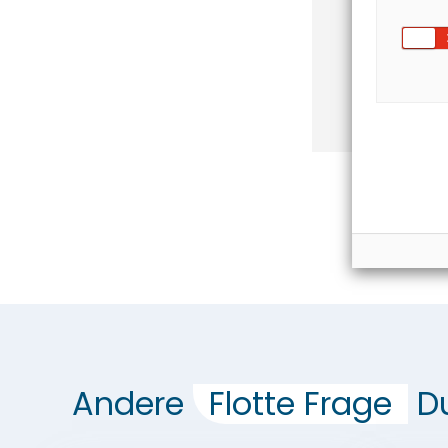
account? Mel
Meld j
Andere
Flotte Frage
Du