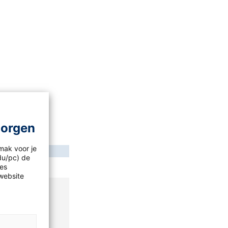
morgen
mak voor je
idu/pc) de
les
website
geen