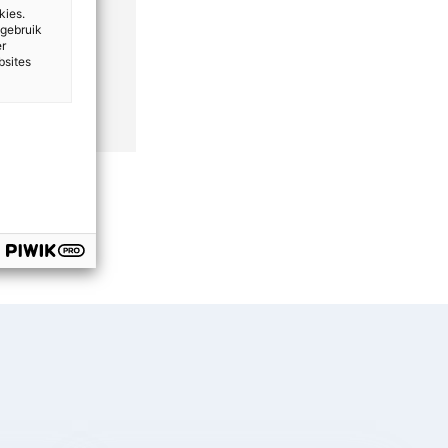
kies.
 gebruik
er
bsites