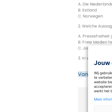
A. Die Niederland
B. Estland
C. Norwegen
2. Welche Aussag
A. Pressefreiheit 
B. Freie Medien h
C. Journalist*inn
3. In welchen dre
Jouw 
Wij gebrui
Van de make
te verbeter
website bez
accepteren
werkt het 
Antwoor
Meer inform
Om de antwo