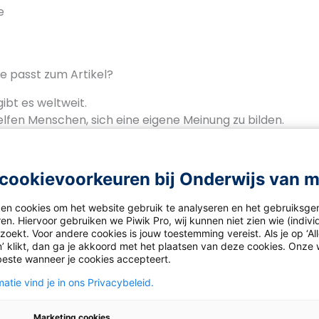
e
e passt zum Artikel?
gibt es weltweit.
elfen Menschen, sich eine eigene Meinung zu bilden.
en dürfen nur positive Nachrichten zeigen.
i Ländern gibt es wenig Pressefreiheit?
cookievoorkeuren bij Onderwijs van 
ken cookies om het website gebruik te analyseren en het gebruiksge
rs van
Na klar!
en
Taalblokken Duits
en. Hiervoor gebruiken we Piwik Pro, wij kunnen niet zien wie (indiv
oekt. Voor andere cookies is jouw toestemming vereist. Als je op ‘Al
’ klikt, dan ga je akkoord met het plaatsen van deze cookies. Onze 
beste wanneer je cookies accepteert.
den bekijken
atie vind je in ons Privacybeleid.
orden te kunnen zien, moet je zijn ingelogd. Heb je nog 
Marketing cookies