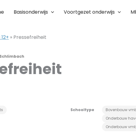
me
Basisonderwijs
Voortgezet onderwijs
M
 12+
»
Pressefreiheit
 Schlimbach
efreiheit
ts
Schooltype
Bovenbouw vm
Onderbouw hav
Onderbouw vm