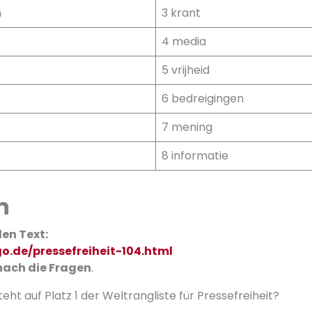
n
3 krant
4 media
5 vrijheid
6 bedreigingen
7 mening
8 informatie
n
den Text:
o.de/pressefreiheit-104.html
ach die Fragen
.
teht auf Platz 1 der Weltrangliste für Pressefreiheit?