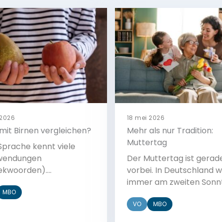
 2026
18 mei 2026
mit Birnen vergleichen?
Mehr als nur Tradition:
Muttertag
Sprache kennt viele
wendungen
Der Muttertag ist gerad
ekwoorden).
vorbei. In Deutschland w
endungen haben oft
immer am zweiten Sonn
MBO
andere Bedeutung, sie
Mai gefeiert, genauso wie
VO
MBO
ämlich bildlich gemeint.
den Niederlanden. Diese
ser Aufgabe lernt ihr
ist für viele sehr wichtig.