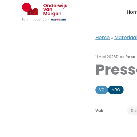
Ga
naar
Ho
de
inhoud
Home
»
Materiaal
11 mei 2026
Door
Rosa
Press
VO
MBO
Vak
Dui