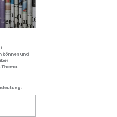
it
en können und
über
em Thema.
Bedeutung: