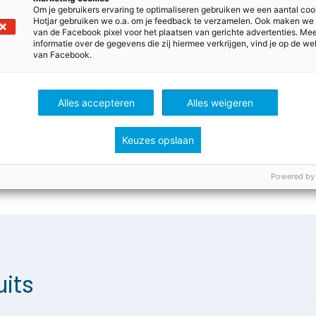
d je dan nu aan! Het is GRATIS.
Om je gebruikers ervaring te optimaliseren gebruiken we een aantal coo
Hotjar gebruiken we o.a. om je feedback te verzamelen. Ook maken we
van de Facebook pixel voor het plaatsen van gerichte advertenties. Me
informatie over de gegevens die zij hiermee verkrijgen, vind je op de we
van Facebook.
e aan
Inloggen
Alles accepteren
Alles weigeren
Keuzes opslaan
Powered by
its