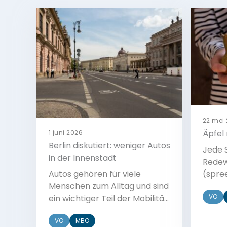
22 mei
Äpfel 
1 juni 2026
Berlin diskutiert: weniger Autos
Jede 
in der Innenstadt
Rede
Autos gehören für viele
(spre
Menschen zum Alltag und sind
Redew
VO
ein wichtiger Teil der Mobilität.
eine 
Trotzdem wird in vielen
sind n
VO
MBO
Städten über weniger Verkehr
In die