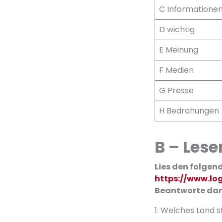
C Informatione
D wichtig
E Meinung
F Medien
G Presse
H Bedrohungen
B – Lese
Lies den folgen
https://www.log
Beantworte dan
1. Welches Land s