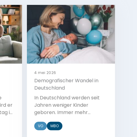
4 mei 2026
Demografischer Wandel in
Deutschland
e
In Deutschland werden seit
ird er
Jahren weniger Kinder
tag im
geboren. Immer mehr
 in
Menschen verschieben ihre
VO
MBO
r Tag
Familienplanung nach hinten
oder entscheiden sich