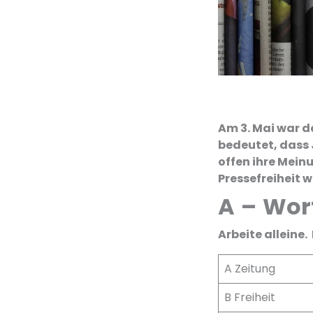
Am 3. Mai war de
bedeutet, dass 
offen ihre Mein
Pressefreiheit 
A
–
Wor
Arbeite alleine
A Zeitung
B Freiheit