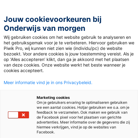
Ga
naar
de
Jouw cookievoorkeuren bij
inhoud
Onderwijs van morgen
Wij gebruiken cookies om het website gebruik te analyseren en
Home
»
Materiaal 12+
»
Poëzieweek Metamorfose
het gebruiksgemak voor je te verbeteren. Hiervoor gebruiken we
Piwik Pro, wij kunnen niet zien wie (individu/pc) de website
bezoekt. Voor andere cookies is jouw toestemming vereist. Als je
26 januari 2026
Door
Paulien Sigmans
op ‘Alles accepteren’ klikt, dan ga je akkoord met het plaatsen
Poëzieweek
van deze cookies. Onze website werkt het beste wanneer je
cookies accepteert.
Metamorfose
Meer informatie vind je in ons Privacybeleid.
Marketing cookies
Om je gebruikers ervaring te optimaliseren gebruiken
VO
MBO
we een aantal cookies. Hotjar gebruiken we o.a. om je
feedback te verzamelen. Ook maken we gebruik van
de Facebook pixel voor het plaatsen van gerichte
advertenties. Meer informatie over de gegevens die zij
Vak
Nederlands
hiermee verkrijgen, vind je op de websites van
Facebook.