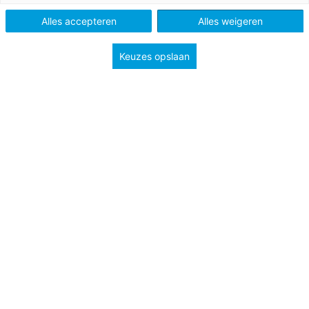
Alles accepteren
Alles weigeren
Keuzes opslaan
Sinds 2015 is er in Nederland een verbod op het optreden
en rondreizen met circusdieren. Omdat er voor
circusolifant Buba destijds geen oplossing was, mocht