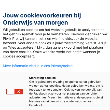
Ga
naar
de
Jouw cookievoorkeuren bij
inhoud
Onderwijs van morgen
Wij gebruiken cookies om het website gebruik te analyseren en
Home
»
Materiaal 12+
»
Olifant Buba
het gebruiksgemak voor je te verbeteren. Hiervoor gebruiken we
Piwik Pro, wij kunnen niet zien wie (individu/pc) de website
bezoekt. Voor andere cookies is jouw toestemming vereist. Als je
7 december 2020
Door
Paulien Sigmans
op ‘Alles accepteren’ klikt, dan ga je akkoord met het plaatsen
Olifant Buba
van deze cookies. Onze website werkt het beste wanneer je
cookies accepteert.
Meer informatie vind je in ons Privacybeleid.
VO
MBO
Marketing cookies
Om je gebruikers ervaring te optimaliseren gebruiken
we een aantal cookies. Hotjar gebruiken we o.a. om je
Vak
Nederlands
feedback te verzamelen. Ook maken we gebruik van
de Facebook pixel voor het plaatsen van gerichte
advertenties. Meer informatie over de gegevens die zij
Schooltype
Bovenbouw havo/vwo
Mbo
hiermee verkrijgen, vind je op de websites van
Facebook.
Niveau
3F
4F