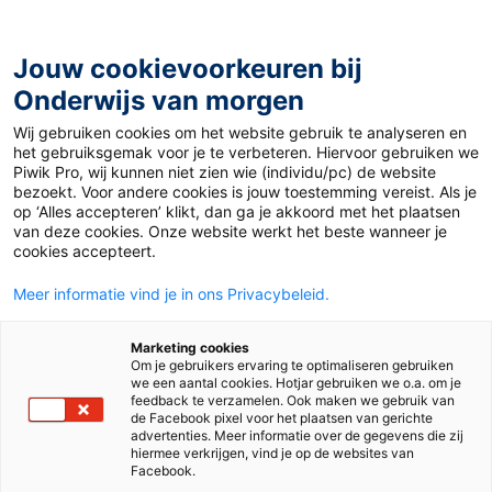
Ga
naar
de
Jouw cookievoorkeuren bij
inhoud
Onderwijs van morgen
Wij gebruiken cookies om het website gebruik te analyseren en
Home
»
Materiaal 12+
»
Lockdown-cup
het gebruiksgemak voor je te verbeteren. Hiervoor gebruiken we
Piwik Pro, wij kunnen niet zien wie (individu/pc) de website
bezoekt. Voor andere cookies is jouw toestemming vereist. Als je
23 november 2020
Door
Paulien Sigmans
op ‘Alles accepteren’ klikt, dan ga je akkoord met het plaatsen
Lockdown-cup
van deze cookies. Onze website werkt het beste wanneer je
cookies accepteert.
Meer informatie vind je in ons Privacybeleid.
VO
Marketing cookies
Om je gebruikers ervaring te optimaliseren gebruiken
we een aantal cookies. Hotjar gebruiken we o.a. om je
Vak
Nederlands
feedback te verzamelen. Ook maken we gebruik van
de Facebook pixel voor het plaatsen van gerichte
advertenties. Meer informatie over de gegevens die zij
Schooltype
Onderbouw havo/vwo
Onderbouw vmbo
hiermee verkrijgen, vind je op de websites van
Facebook.
Niveau
1F
2F