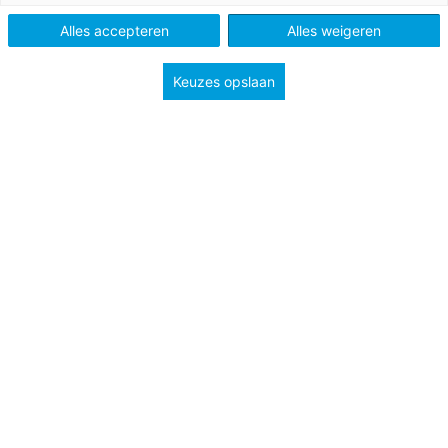
Alles accepteren
Alles weigeren
Keuzes opslaan
Omdat sportwedstrijden vanwege de coronacrisis al
weken niet doorgaan, organiseren sportclubs steeds
vaker hun eigen competities, hun eigen lockdown-cup.
Op die manier trainen de jongeren niet voor niets en