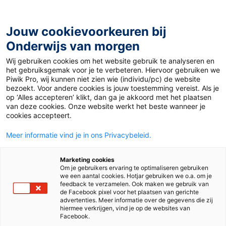
Ga
naar
de
Jouw cookievoorkeuren bij
inhoud
Onderwijs van morgen
Wij gebruiken cookies om het website gebruik te analyseren en
Home
»
Materiaal 12+
»
Le langage COVID-19
het gebruiksgemak voor je te verbeteren. Hiervoor gebruiken we
Piwik Pro, wij kunnen niet zien wie (individu/pc) de website
bezoekt. Voor andere cookies is jouw toestemming vereist. Als je
18 mei 2020
Door
Frans Auteur
op ‘Alles accepteren’ klikt, dan ga je akkoord met het plaatsen
Le langage COVID-
van deze cookies. Onze website werkt het beste wanneer je
cookies accepteert.
19
Meer informatie vind je in ons Privacybeleid.
Marketing cookies
Om je gebruikers ervaring te optimaliseren gebruiken
VO
we een aantal cookies. Hotjar gebruiken we o.a. om je
feedback te verzamelen. Ook maken we gebruik van
de Facebook pixel voor het plaatsen van gerichte
advertenties. Meer informatie over de gegevens die zij
Vak
Frans
hiermee verkrijgen, vind je op de websites van
Facebook.