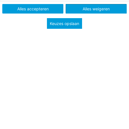
Schooltype
Bovenbouw havo/vwo
Alles accepteren
Alles weigeren
Onderwerp
Markt (D)
Risico en informatie (G)
Keuzes opslaan
Wat betekent het als je huis onder water kan komen te
staan? Het risico daarop stijgt door klimaatverandering.
Letterlijk, maar ook figuurlijk… Lees het artikel
Toezichthouder wil dat huizenkoper klimaatrisico kan
meenemen in (lagere) prijs
en bekijk de video
Enorme