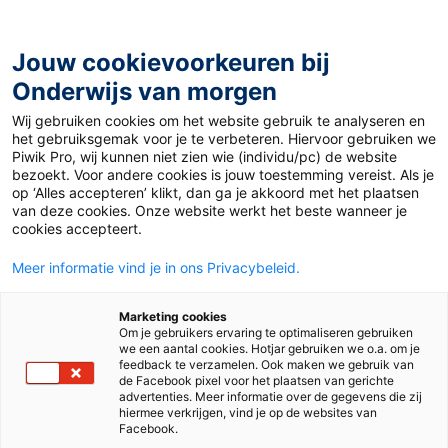
Ga
naar
de
Jouw cookievoorkeuren bij
inhoud
Onderwijs van morgen
Wij gebruiken cookies om het website gebruik te analyseren en
Home
»
Materiaal 12+
»
Klimaatrisico: huis onder water?
het gebruiksgemak voor je te verbeteren. Hiervoor gebruiken we
Piwik Pro, wij kunnen niet zien wie (individu/pc) de website
bezoekt. Voor andere cookies is jouw toestemming vereist. Als je
24 januari 2024
Door
Erwin Udo
op ‘Alles accepteren’ klikt, dan ga je akkoord met het plaatsen
Klimaatrisico: huis
van deze cookies. Onze website werkt het beste wanneer je
cookies accepteert.
onder water?
Meer informatie vind je in ons Privacybeleid.
Marketing cookies
Om je gebruikers ervaring te optimaliseren gebruiken
VO
we een aantal cookies. Hotjar gebruiken we o.a. om je
feedback te verzamelen. Ook maken we gebruik van
de Facebook pixel voor het plaatsen van gerichte
advertenties. Meer informatie over de gegevens die zij
Vak
Economie
hiermee verkrijgen, vind je op de websites van
Facebook.