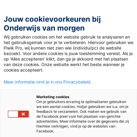
Ga
naar
de
Jouw cookievoorkeuren bij
inhoud
Onderwijs van morgen
Wij gebruiken cookies om het website gebruik te analyseren en
Home
»
Materiaal 12+
»
Kantelpunten in het klimaat
het gebruiksgemak voor je te verbeteren. Hiervoor gebruiken we
Piwik Pro, wij kunnen niet zien wie (individu/pc) de website
bezoekt. Voor andere cookies is jouw toestemming vereist. Als je
27 november 2023
Door
Eveline Gillot
op ‘Alles accepteren’ klikt, dan ga je akkoord met het plaatsen
Kantelpunten in het
van deze cookies. Onze website werkt het beste wanneer je
cookies accepteert.
klimaat
Meer informatie vind je in ons Privacybeleid.
Marketing cookies
Om je gebruikers ervaring te optimaliseren gebruiken
VO
we een aantal cookies. Hotjar gebruiken we o.a. om je
feedback te verzamelen. Ook maken we gebruik van
de Facebook pixel voor het plaatsen van gerichte
advertenties. Meer informatie over de gegevens die zij
Vak
Biologie
hiermee verkrijgen, vind je op de websites van
Facebook.