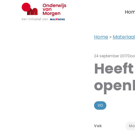
Ga
naar
Ho
de
inhoud
Home
»
Materiaal
24 september 2017
Doo
Heeft
openb
VO
Vak
Ma