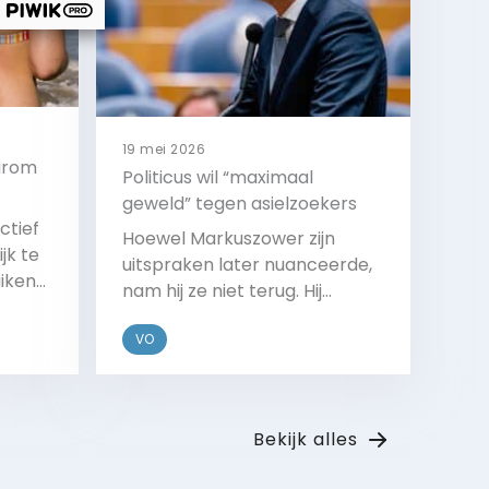
19 mei 2026
aarom
Politicus wil “maximaal
geweld” tegen asielzoekers
ctief
Hoewel Markuszower zijn
jk te
uitspraken later nuanceerde,
iken
nam hij ze niet terug. Hij
ex
bedoelde te zeggen dat de
VO
marechaussee alle middelen
 hoger
binnen de grenzen van de wet
ker de
moet gebruiken om
Bekijk
en
Palestijnse asielzoekers te
e
Bekijk alles
weren.