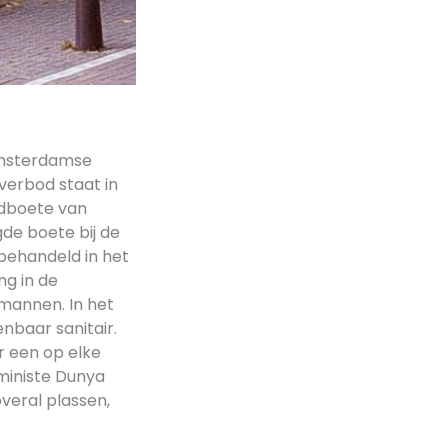
 Amsterdamse
verbod staat in
ldboete van
gde boete bij de
behandeld in het
ng in de
 mannen. In het
nbaar sanitair.
er een op elke
eministe Dunya
veral plassen,