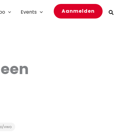
Aanmelden
bo
Events
Zoeken
 een
o/vwo