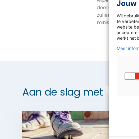
wijze te plassen 
Jouw 
deelnemers op om
zullen later, sam
Wij gebrui
te verbeter
minister Jet Buss
website bez
accepteren
werkt het 
Meer inform
Aan de slag met
Maats