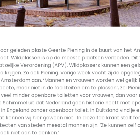
 jaar geleden plaste Geerte Piening in de buurt van het
raat. Wildplassen is op de meeste plaatsen verboden. Dit 
tselijke Verordening (APV). Wildplassers kunnen een ge
 krijgen. Zo ook Piening. Vorige week vocht zij de opgele
 Amsterdam aan. ‘Mannen en vrouwen worden wel gelijk 
ete, maar niet in de faciliteiten om te plassen’, zei Pieni
jn veel minder openbare toiletten voor vrouwen, dan voor
o Schimmel uit dat Nederland geen historie heeft met ope
 in Engeland zonder openbaar toilet. In Duitsland vind je 
t kennen wij hier gewoon niet.’ In diezelfde krant stelt f
tecten van steden meestal mannen zijn. ‘Ze kunnen zelf o
ook niet aan te denken.’