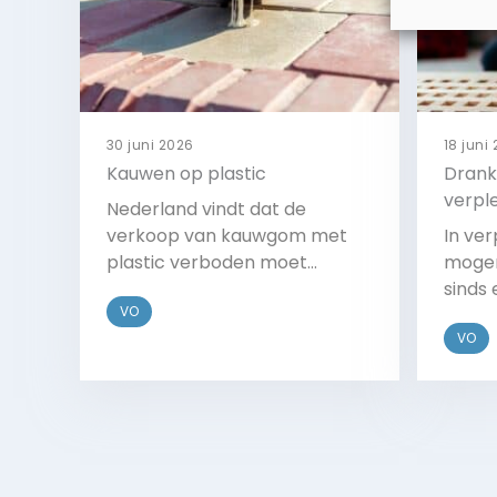
30 juni 2026
18 juni
Kauwen op plastic
Drank
verpl
Nederland vindt dat de
verkoop van kauwgom met
In ve
plastic verboden moet
mogen
worden. De regering wil dat de
sinds 
VO
EU dit gaat regelen in de
alcoh
VO
nieuwe regels voor
gebru
wegwerpplastics.
ouder
in ee
Bekijk
en da
te ve
om in 