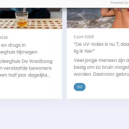
Powered by
2 juni 2026
 2026
“De UV-index is nu 7, d
 en drugs in
lig ik hier”
eeghuis Nijmegen
Veel jonge mensen zijn a
rpleeghuis De Waalboog
bezig om zo bruin mogeli
 verslaafde bewoners
worden. Daarvoor gebru
een half jaar dagelijks
zij de UV-index. Deze ind
ol drinken en drugs
VO
geeft de sterkte van de
iken. Deze verslaafde
zonnestralen weer. Hoe
en kunnen niet terecht
het cijfer, hoe schadelij
n normaal verpleeghuis
Bekijk
Bekijk
zon. Artsen waarschuw
arnaast hebben ze ook
voor schade. Hoe is dez
el ouderdomsklachten
trend te stoppen?
een ggz-instelling te