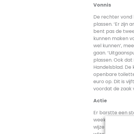
Vonnis
De rechter vond 
plassen. ‘Er zijn
bent pas de twee
kunnen maken van 
wel kunnen’, mee
gaan. ‘Uitgaanspu
plassen. Ook dat 
Handelsblad. De 
openbare toilette
euro op. Dit is v
voordat de zaak 
Actie
Er barstte een st
weekend de Eerst
wijze aantonen d