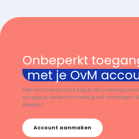
worde
begel
Onbeperkt toegan
met je OvM acco
Met het OvM account krijg je als onderwijsprofe
en regel je welke informatie je wilt ontvangen. B
Meester.
Account aanmaken