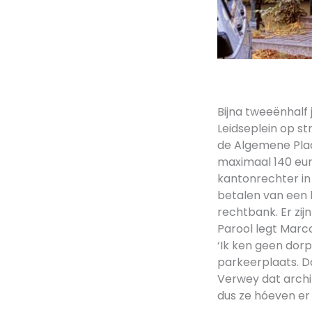
Bijna tweeënhalf
Leidseplein op st
de Algemene Plaa
maximaal 140 euro
kantonrechter in
betalen van een bo
rechtbank. Er zi
Parool legt Marc
‘Ik ken geen dorp
parkeerplaats. Da
Verwey dat archi
dus ze hóeven er 