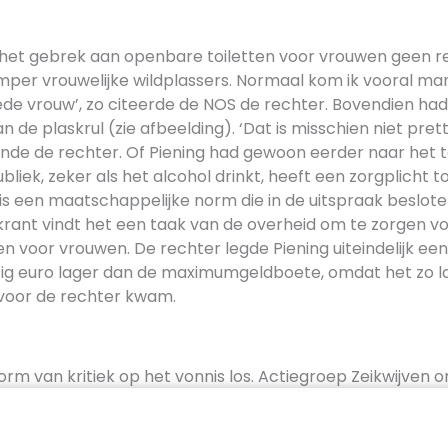
het gebrek aan openbare toiletten voor vrouwen geen r
 amper vrouwelijke wildplassers. Normaal kom ik vooral m
de vrouw’, zo citeerde de NOS de rechter. Bovendien had
de plaskrul (zie afbeelding). ‘Dat is misschien niet pret
nde de rechter. Of Piening had gewoon eerder naar het 
bliek, zeker als het alcohol drinkt, heeft een zorgplicht t
is een maatschappelijke norm die in de uitspraak besloten 
krant vindt het een taak van de overheid om te zorgen v
n voor vrouwen. De rechter legde Piening uiteindelijk ee
ijftig euro lager dan de maximumgeldboete, omdat het zo 
voor de rechter kwam.
orm van kritiek op het vonnis los. Actiegroep Zeikwijven o
e Landelijke Urinoirplasdag. De actievoerders wilden op 
at het ‘voor vrouwen niet mogelijk is om op een nette, s