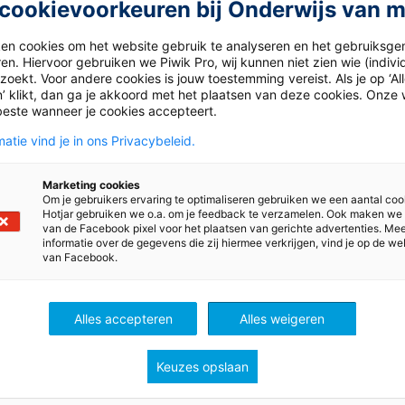
in een urinoir dat is ontworpen voor mannen’. De actiegro
cookievoorkeuren bij Onderwijs van 
 foto’s te maken van de acties op diverse plekken in het
en met de petitie ‘Plasgelijkheid in Nederland’, worden 
ken cookies om het website gebruik te analyseren en het gebruiksge
en. Hiervoor gebruiken we Piwik Pro, wij kunnen niet zien wie (indiv
emaker. Zij is verantwoordelijk voor het Nederlandse ema
oekt. Voor andere cookies is jouw toestemming vereist. Als je op ‘Al
’ klikt, dan ga je akkoord met het plaatsen van deze cookies. Onze 
beste wanneer je cookies accepteert.
atie vind je in ons Privacybeleid.
Marketing cookies
Om je gebruikers ervaring te optimaliseren gebruiken we een aantal coo
Hotjar gebruiken we o.a. om je feedback te verzamelen. Ook maken we
van de Facebook pixel voor het plaatsen van gerichte advertenties. Me
informatie over de gegevens die zij hiermee verkrijgen, vind je op de we
chappijleer
van Facebook.
Alles accepteren
Alles weigeren
Keuzes opslaan