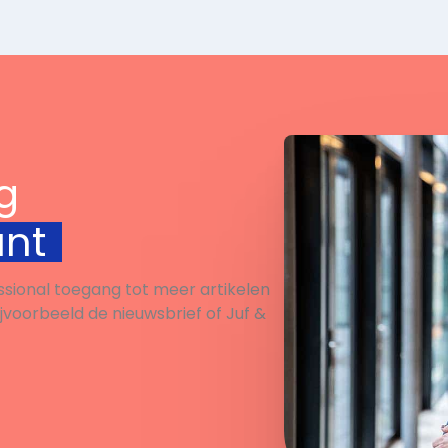
n geplaatst of om
eid te kunnen wonen
g
unt
ssional toegang tot meer artikelen
ijvoorbeeld de nieuwsbrief of Juf &