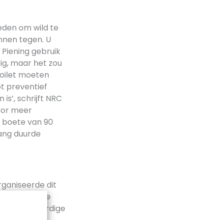
eden om wild te
annen tegen. U
 Piening gebruik
tig, maar het zou
toilet moeten
ot preventief
is’, schrijft NRC
oor meer
n boete van 90
lang duurde
rganiseerde dit
humoristische
chone en waardige