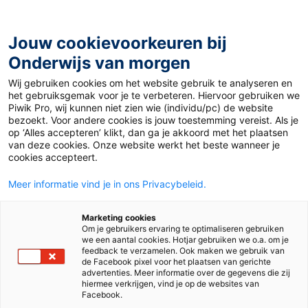
Ga
naar
de
Jouw cookievoorkeuren bij
inhoud
Onderwijs van morgen
Wij gebruiken cookies om het website gebruik te analyseren en
Home
»
Materiaal 12+
»
Gleichberechtigung in der
het gebruiksgemak voor je te verbeteren. Hiervoor gebruiken we
deutschen Sprache
Piwik Pro, wij kunnen niet zien wie (individu/pc) de website
bezoekt. Voor andere cookies is jouw toestemming vereist. Als je
op ‘Alles accepteren’ klikt, dan ga je akkoord met het plaatsen
9 december 2019
Door
Duits Auteur
van deze cookies. Onze website werkt het beste wanneer je
Gleichberechtigung
cookies accepteert.
Meer informatie vind je in ons Privacybeleid.
in der deutschen
Marketing cookies
Sprache
Om je gebruikers ervaring te optimaliseren gebruiken
we een aantal cookies. Hotjar gebruiken we o.a. om je
feedback te verzamelen. Ook maken we gebruik van
de Facebook pixel voor het plaatsen van gerichte
advertenties. Meer informatie over de gegevens die zij
VO
MBO
hiermee verkrijgen, vind je op de websites van
Facebook.