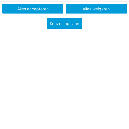
Alles accepteren
Alles weigeren
Vak
Duits
Schooltype
Bovenbouw havo/vwo
Mbo
Keuzes opslaan