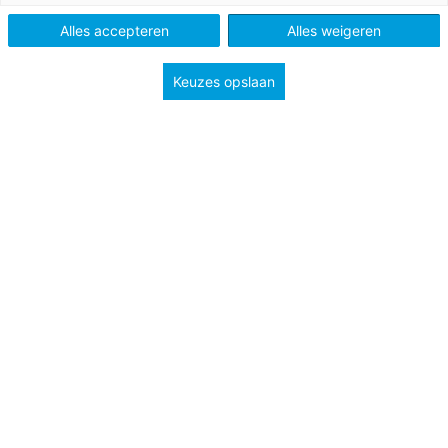
Alles accepteren
Alles weigeren
Keuzes opslaan
De actuele opdracht van deze maand gaat over ‘Fake
News’. Steeds vaker duikt deze term op. Maar wat is het
eigenlijk?