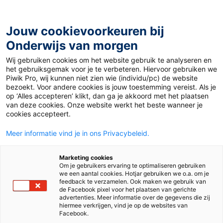
Ga
naar
de
Jouw cookievoorkeuren bij
inhoud
Onderwijs van morgen
Wij gebruiken cookies om het website gebruik te analyseren en
Home
»
Materiaal 12+
»
Fake news
het gebruiksgemak voor je te verbeteren. Hiervoor gebruiken we
Piwik Pro, wij kunnen niet zien wie (individu/pc) de website
bezoekt. Voor andere cookies is jouw toestemming vereist. Als je
20 april 2023
Door
Emma Verweij
op ‘Alles accepteren’ klikt, dan ga je akkoord met het plaatsen
Fake news
van deze cookies. Onze website werkt het beste wanneer je
cookies accepteert.
Meer informatie vind je in ons Privacybeleid.
VO
MBO
Marketing cookies
Om je gebruikers ervaring te optimaliseren gebruiken
we een aantal cookies. Hotjar gebruiken we o.a. om je
Vak
Duits
feedback te verzamelen. Ook maken we gebruik van
de Facebook pixel voor het plaatsen van gerichte
advertenties. Meer informatie over de gegevens die zij
Schooltype
Bovenbouw havo/vwo
Mbo
hiermee verkrijgen, vind je op de websites van
Facebook.
Niveau
A2
B1