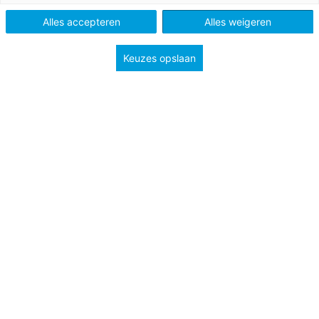
Alles accepteren
Alles weigeren
Keuzes opslaan
Een dwarslaesie ontstaat vaak bij een ongeluk. Er