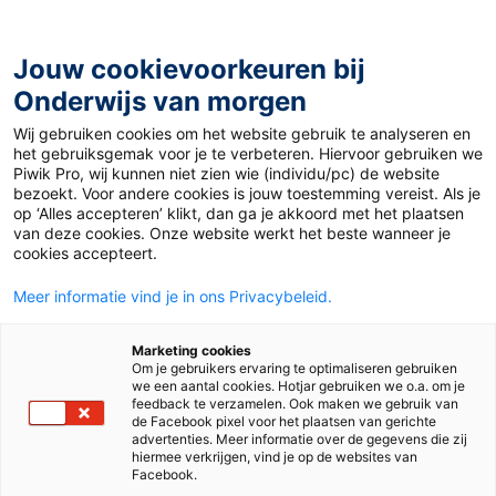
Ga
naar
de
Jouw cookievoorkeuren bij
inhoud
Onderwijs van morgen
Wij gebruiken cookies om het website gebruik te analyseren en
Home
»
Materiaal 12+
»
Exoskelet
het gebruiksgemak voor je te verbeteren. Hiervoor gebruiken we
Piwik Pro, wij kunnen niet zien wie (individu/pc) de website
bezoekt. Voor andere cookies is jouw toestemming vereist. Als je
15 november 2025
Door
René Westra
op ‘Alles accepteren’ klikt, dan ga je akkoord met het plaatsen
Exoskelet
van deze cookies. Onze website werkt het beste wanneer je
cookies accepteert.
Meer informatie vind je in ons Privacybeleid.
VO
Marketing cookies
Om je gebruikers ervaring te optimaliseren gebruiken
we een aantal cookies. Hotjar gebruiken we o.a. om je
Vak
Biologie
feedback te verzamelen. Ook maken we gebruik van
de Facebook pixel voor het plaatsen van gerichte
advertenties. Meer informatie over de gegevens die zij
Schooltype
Bovenbouw vmbo
hiermee verkrijgen, vind je op de websites van
Facebook.
Onderwerp
Regeling
Stevigheid & beweging